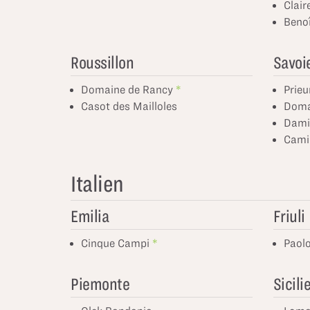
Clair
Benoî
Roussillon
Savoi
Domaine de Rancy
Prieu
Casot des Mailloles
Doma
Damie
Camil
Italien
Emilia
Friuli
Cinque Campi
Paol
Piemonte
Sicili