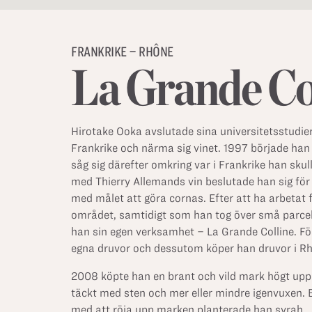
FRANKRIKE – RHÔNE
La Grande Co
Hirotake Ooka avslutade sina universitetsstudier i
Frankrike och närma sig vinet. 1997 började han
såg sig därefter omkring var i Frankrike han skull
med Thierry Allemands vin beslutade han sig för a
med målet att göra cornas. Efter att ha arbetat 
området, samtidigt som han tog över små parcel
han sin egen verksamhet – La Grande Colline. Fö
egna druvor och dessutom köper han druvor i R
2008 köpte han en brant och vild mark högt upp 
täckt med sten och mer eller mindre igenvuxen. E
med att röja upp marken planterade han syrah.