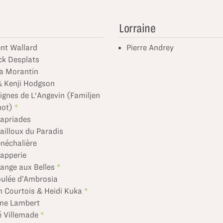
Lorraine
nt Wallard
Pierre Andrey
ck Desplats
a Morantin
& Kenji Hodgson
ignes de L'Angevin (Familjen
not)
apriades
ailloux du Paradis
néchalière
apperie
ange aux Belles
ulée d’Ambrosia
n Courtois & Heidi Kuka
me Lambert
 Villemade