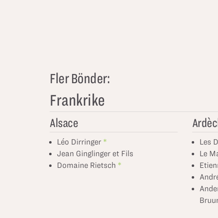
Fler Bönder:
Frankrike
Alsace
Ardèc
Léo Dirringer
Les D
Jean Ginglinger et Fils
Le M
Domaine Rietsch
Etien
Andr
Ander
Bruun