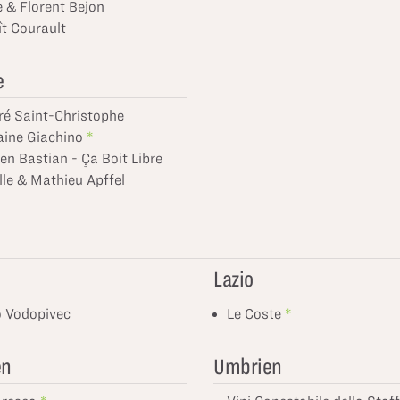
e & Florent Bejon
t Courault
e
ré Saint-Christophe
ine Giachino
n Bastian - Ça Boit Libre
le & Mathieu Apffel
Lazio
o Vodopivec
Le Coste
en
Umbrien