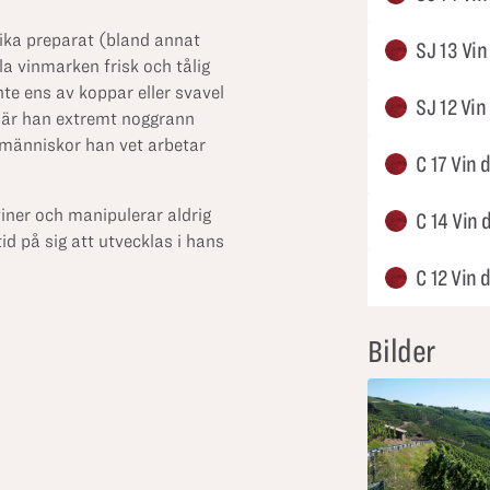
ika preparat (bland annat
SJ 13 Vin
la vinmarken frisk och tålig
e ens av koppar eller svavel
SJ 12 Vin
 är han extremt noggrann
människor han vet arbetar
C 17 Vin 
viner och manipulerar aldrig
C 14 Vin 
tid på sig att utvecklas i hans
C 12 Vin 
Bilder