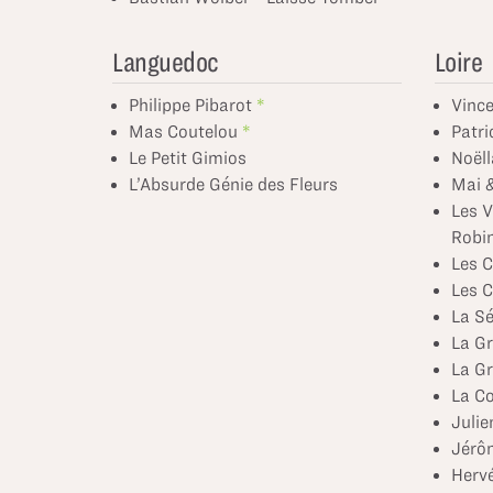
Languedoc
Loire
Philippe Pibarot
Vince
Mas Coutelou
Patri
Le Petit Gimios
Noëll
L’Absurde Génie des Fleurs
Mai 
Les V
Robi
Les C
Les C
La Sé
La Gr
La Gr
La Co
Julie
Jérô
Hervé