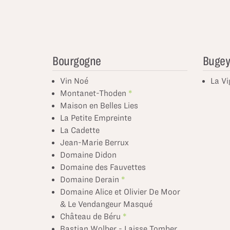
Bourgogne
Buge
Vin Noé
La Vi
Montanet-Thoden
Maison en Belles Lies
La Petite Empreinte
La Cadette
Jean-Marie Berrux
Domaine Didon
Domaine des Fauvettes
Domaine Derain
Domaine Alice et Olivier De Moor
& Le Vendangeur Masqué
Château de Béru
Bastian Wolber - Laisse Tomber