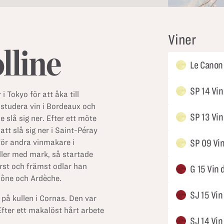
Viner
lline
Le Canon
SP 14 Vi
 Tokyo för att åka till
 studera vin i Bordeaux och
SP 13 Vi
e slå sig ner. Efter ett möte
tt slå sig ner i Saint-Péray
SP 09 Vi
för andra vinmakare i
ler med mark, så startade
rst och främst odlar han
G 15 Vin 
hône och Ardèche.
SJ 15 Vin
på kullen i Cornas. Den var
fter ett makalöst hårt arbete
SJ 14 Vin