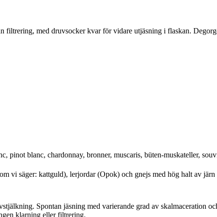
an filtrering, med druvsocker kvar för vidare utjäsning i flaskan. Degor
, pinot blanc, chardonnay, bronner, muscaris, büten-muskateller, souvign
om vi säger: kattguld), lerjordar (Opok) och gnejs med hög halt av järn 
avstjälkning. Spontan jäsning med varierande grad av skalmaceration oc
gen klarning eller filtrering.