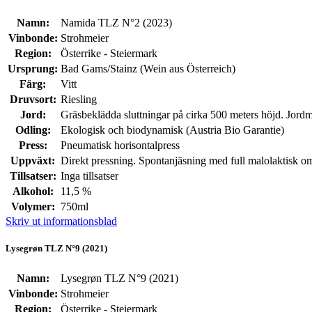
Namn:
Namida TLZ N°2 (2023)
Vinbonde:
Strohmeier
Region:
Österrike - Steiermark
Ursprung:
Bad Gams/Stainz (Wein aus Österreich)
Färg:
Vitt
Druvsort:
Riesling
Jord:
Gräsbeklädda sluttningar på cirka 500 meters höjd. Jordm
Odling:
Ekologisk och biodynamisk (Austria Bio Garantie)
Press:
Pneumatisk horisontalpress
Uppväxt:
Direkt pressning. Spontanjäsning med full malolaktisk omva
Tillsatser:
Inga tillsatser
Alkohol:
11,5 %
Volymer:
750ml
Skriv ut informationsblad
Lysegrøn TLZ N°9 (2021)
Namn:
Lysegrøn TLZ N°9 (2021)
Vinbonde:
Strohmeier
Region:
Österrike - Steiermark