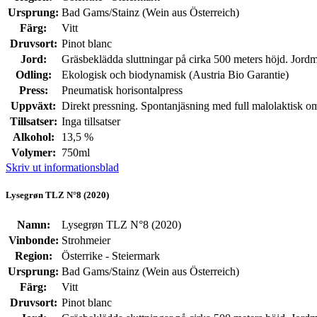
Ursprung:
Bad Gams/Stainz (Wein aus Österreich)
Färg:
Vitt
Druvsort:
Pinot blanc
Jord:
Gräsbeklädda sluttningar på cirka 500 meters höjd. Jordm
Odling:
Ekologisk och biodynamisk (Austria Bio Garantie)
Press:
Pneumatisk horisontalpress
Uppväxt:
Direkt pressning. Spontanjäsning med full malolaktisk omva
Tillsatser:
Inga tillsatser
Alkohol:
13,5 %
Volymer:
750ml
Skriv ut informationsblad
Lysegrøn TLZ N°8 (2020)
Namn:
Lysegrøn TLZ N°8 (2020)
Vinbonde:
Strohmeier
Region:
Österrike - Steiermark
Ursprung:
Bad Gams/Stainz (Wein aus Österreich)
Färg:
Vitt
Druvsort:
Pinot blanc