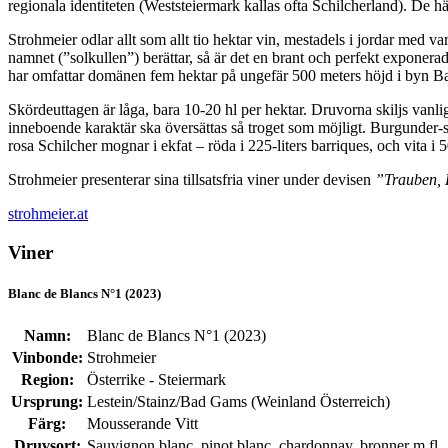
regionala identiteten (Weststeiermark kallas ofta Schilcherland). De h
Strohmeier odlar allt som allt tio hektar vin, mestadels i jordar med 
namnet (”solkullen”) berättar, så är det en brant och perfekt exponer
har omfattar domänen fem hektar på ungefär 500 meters höjd i byn Ba
Skördeuttagen är låga, bara 10-20 hl per hektar. Druvorna skiljs vanligen
inneboende karaktär ska översättas så troget som möjligt. Burgunder-s
rosa Schilcher mognar i ekfat – röda i 225-liters barriques, och vita i 5
Strohmeier presenterar sina tillsatsfria viner under devisen
”Trauben, 
strohmeier.at
Viner
Blanc de Blancs N°1 (2023)
Namn:
Blanc de Blancs N°1 (2023)
Vinbonde:
Strohmeier
Region:
Österrike - Steiermark
Ursprung:
Lestein/Stainz/Bad Gams (Weinland Österreich)
Färg:
Mousserande Vitt
Druvsort:
Sauvignon blanc, pinot blanc, chardonnay, bronner m.fl.