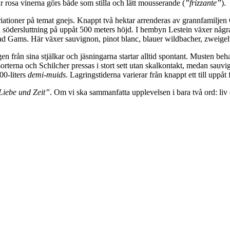
är rosa vinerna görs både som stilla och lätt mousserande (
”frizzante”
).
variationer på temat gnejs. Knappt två hektar arrenderas av grannfamilje
ad södersluttning på uppåt 500 meters höjd. I hembyn Lestein växer några
d Gams. Här växer sauvignon, pinot blanc, blauer wildbacher, zweigel
 från sina stjälkar och jäsningarna startar alltid spontant. Musten behand
orterna och Schilcher pressas i stort sett utan skalkontakt, medan sauvi
00-liters
demi-muids
. Lagringstiderna varierar från knappt ett till uppåt 
Liebe und Zeit”
. Om vi ska sammanfatta upplevelsen i bara två ord: liv