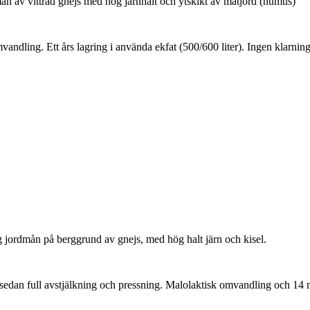
ån av vittrad gnejs med hög järnhalt och ytskikt av matjord (humus)
ndling. Ett års lagring i använda ekfat (500/600 liter). Ingen klarning e
g jordmån på berggrund av gnejs, med hög halt järn och kisel.
edan full avstjälkning och pressning. Malolaktisk omvandling och 14 mån