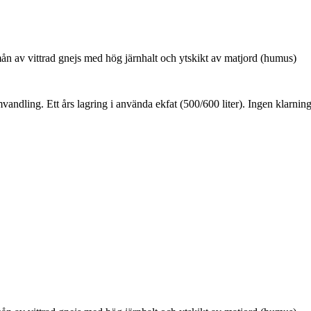
ån av vittrad gnejs med hög järnhalt och ytskikt av matjord (humus)
ndling. Ett års lagring i använda ekfat (500/600 liter). Ingen klarning e