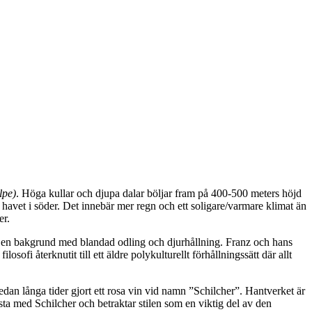
lpe)
. Höga kullar och djupa dalar böljar fram på 400-500 meters höjd
 havet i söder. Det innebär mer regn och ett soligare/varmare klimat än
er.
ar en bakgrund med blandad odling och djurhållning. Franz och hans
ofi återknutit till ett äldre polykulturellt förhållningssätt där allt
an långa tider gjort ett rosa vin vid namn ”Schilcher”. Hantverket är
bästa med Schilcher och betraktar stilen som en viktig del av den