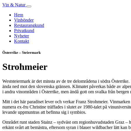
Vin & Natur
Hem
Vinbönder
Restaurangkund
Privatkund
Nyheter
Kontakt
Österrike – Steiermark
Strohmeier
Weststeiermark är det minsta av de tre delområdena i södra Österrike. 
ända ned mot den slovenska gränsen. Klimatet påverkas både av alperna 
i andra vinområden i Österrike, men ändå gott om svalka från bergen na
Mitt i det här paradiset lever och verkar Franz Strohmeier. Vinmarke
numera ex-fru Christine träffades i slutet av 1980-talet på vinuniversite
levande uppmuntras att befinna sig i symbios.
Området runt staden Stainz – sydväst om regionhuvudstaden Graz – har 
erkänt svårt att bemästra, eftersom syran i blauer wildbacher lätt kan b