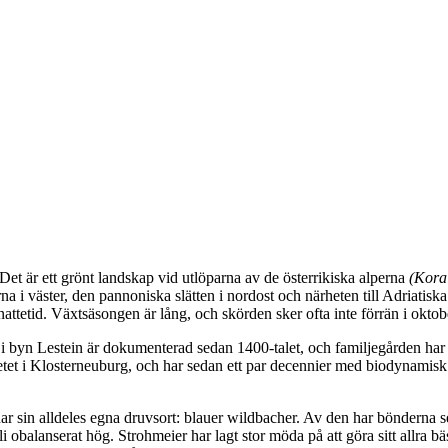
Det är ett grönt landskap vid utlöparna av de österrikiska alperna
(Kora
i väster, den pannoniska slätten i nordost och närheten till Adriatiska
ttetid. Växtsäsongen är lång, och skörden sker ofta inte förrän i oktob
n i byn Lestein är dokumenterad sedan 1400-talet, och familjegården h
tet i Klosterneuburg, och har sedan ett par decennier med biodynamisk filos
sin alldeles egna druvsort: blauer wildbacher. Av den har bönderna sed
li obalanserat hög. Strohmeier har lagt stor möda på att göra sitt allra 