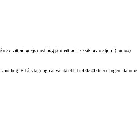
ån av vittrad gnejs med hög järnhalt och ytskikt av matjord (humus)
ndling. Ett års lagring i använda ekfat (500/600 liter). Ingen klarning e