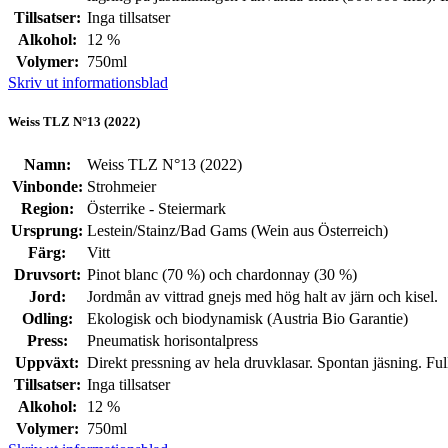
Tillsatser:
Inga tillsatser
Alkohol:
12 %
Volymer:
750ml
Skriv ut informationsblad
Weiss TLZ N°13 (2022)
Namn:
Weiss TLZ N°13 (2022)
Vinbonde:
Strohmeier
Region:
Österrike - Steiermark
Ursprung:
Lestein/Stainz/Bad Gams (Wein aus Österreich)
Färg:
Vitt
Druvsort:
Pinot blanc (70 %) och chardonnay (30 %)
Jord:
Jordmån av vittrad gnejs med hög halt av järn och kisel.
Odling:
Ekologisk och biodynamisk (Austria Bio Garantie)
Press:
Pneumatisk horisontalpress
Uppväxt:
Direkt pressning av hela druvklasar. Spontan jäsning. Full
Tillsatser:
Inga tillsatser
Alkohol:
12 %
Volymer:
750ml