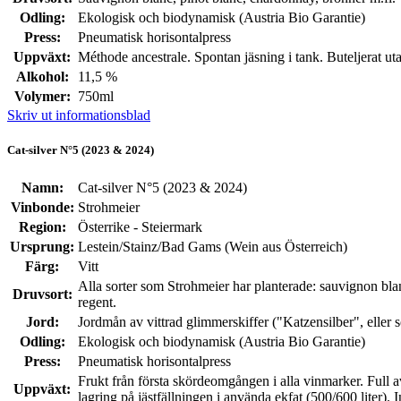
Odling:
Ekologisk och biodynamisk (Austria Bio Garantie)
Press:
Pneumatisk horisontalpress
Uppväxt:
Méthode ancestrale. Spontan jäsning i tank. Buteljerat ut
Alkohol:
11,5 %
Volymer:
750ml
Skriv ut informationsblad
Cat-silver N°5 (2023 & 2024)
Namn:
Cat-silver N°5 (2023 & 2024)
Vinbonde:
Strohmeier
Region:
Österrike - Steiermark
Ursprung:
Lestein/Stainz/Bad Gams (Wein aus Österreich)
Färg:
Vitt
Alla sorter som Strohmeier har planterade: sauvignon blanc
Druvsort:
regent.
Jord:
Jordmån av vittrad glimmerskiffer ("Katzensilber", eller s
Odling:
Ekologisk och biodynamisk (Austria Bio Garantie)
Press:
Pneumatisk horisontalpress
Frukt från första skördeomgången i alla vinmarker. Full 
Uppväxt:
lagring på jästfällningen i använda ekfat (500/600 liter). In