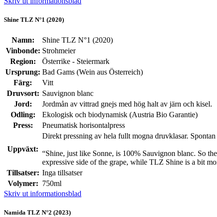
Skriv ut informationsblad
Shine TLZ N°1 (2020)
Namn:
Shine TLZ N°1 (2020)
Vinbonde:
Strohmeier
Region:
Österrike - Steiermark
Ursprung:
Bad Gams (Wein aus Österreich)
Färg:
Vitt
Druvsort:
Sauvignon blanc
Jord:
Jordmån av vittrad gnejs med hög halt av järn och kisel.
Odling:
Ekologisk och biodynamisk (Austria Bio Garantie)
Press:
Pneumatisk horisontalpress
Direkt pressning av hela fullt mogna druvklasar. Spontan j
Uppväxt:
“Shine, just like Sonne, is 100% Sauvignon blanc. So th
expressive side of the grape, while TLZ Shine is a bit mo
Tillsatser:
Inga tillsatser
Volymer:
750ml
Skriv ut informationsblad
Namida TLZ N°2 (2023)