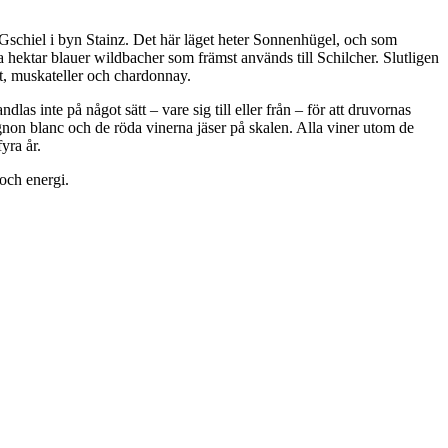
n Gschiel i byn Stainz. Det här läget heter Sonnenhügel, och som
 hektar blauer wildbacher som främst används till Schilcher. Slutligen
t, muskateller och chardonnay.
las inte på något sätt – vare sig till eller från – för att druvornas
gnon blanc och de röda vinerna jäser på skalen. Alla viner utom de
fyra år.
 och energi.