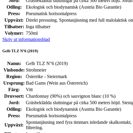
Jord:
Gräsbeklädda sluttningar på cirka 500 meters höjd. Jordm
Odling:
Ekologisk och biodynamisk (Austria Bio Garantie)
Press:
Pneumatisk horisontalpress
Uppväxt:
Direkt pressning. Spontanjäsning med full malolaktisk omva
Tillsatser:
Inga tillsatser
Volymer:
750ml
Skriv ut informationsblad
Gelb TLZ N°6 (2019)
Namn:
Gelb TLZ N°6 (2019)
Vinbonde:
Strohmeier
Region:
Österrike - Steiermark
Ursprung:
Bad Gams (Wein aus Österreich)
Färg:
Vitt
Druvsort:
Chardonnay (90%) och sauvignon blanc (10 %)
Jord:
Gräsbeklädda sluttningar på cirka 500 meters höjd. Steni
Odling:
Ekologisk och biodynamisk (Austria Bio Garantie)
Press:
Pneumatisk horisontalpress
Spontanjäsning med fyra timmars inledande skalkontakt, s
Uppväxt:
filtrering.