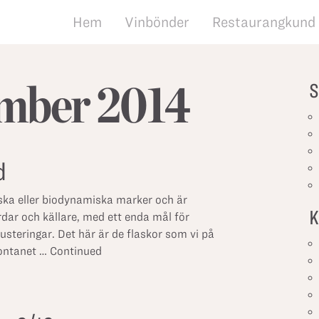
Hem
Vinbönder
Restaurangkund
mber 2014
S
d
ska eller biodynamiska marker och är
K
rdar och källare, med ett enda mål för
 justeringar. Det här är de flaskor som vi på
Montanet …
Continued