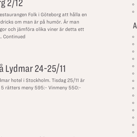
rg 2/12
restaurangen Folk i Göteborg att hålla en
ch dricks om man är på humör. Är man
A
ågor och jämföra olika viner är detta ett
 …
Continued
å Lydmar 24-25/11
ydmar hotel i Stockholm. Tisdag 25/11 är
a! 5 rätters meny 595:- Vinmeny 550:-