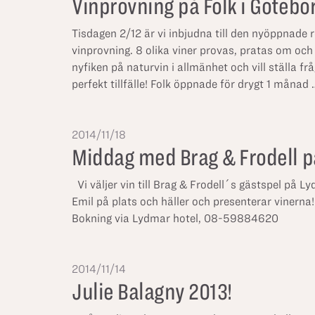
Vinprovning på Folk i Götebo
Tisdagen 2/12 är vi inbjudna till den nyöppnade 
vinprovning. 8 olika viner provas, pratas om o
nyfiken på naturvin i allmänhet och vill ställa fr
perfekt tillfälle! Folk öppnade för drygt 1 månad
2014/11/18
Middag med Brag & Frodell p
Vi väljer vin till Brag & Frodell´s gästspel på L
Emil på plats och häller och presenterar vinern
Bokning via Lydmar hotel, 08-59884620
2014/11/14
Julie Balagny 2013!