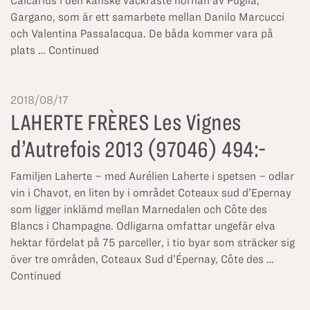
Calcarius i den kanske vackraste hörnan av Puglia,
Gargano, som är ett samarbete mellan Danilo Marcucci
och Valentina Passalacqua. De båda kommer vara på
plats …
Continued
2018/08/17
LAHERTE FRÈRES Les Vignes
d’Autrefois 2013 (97046) 494:-
Familjen Laherte – med Aurélien Laherte i spetsen – odlar
vin i Chavot, en liten by i området Coteaux sud d’Epernay
som ligger inklämd mellan Marnedalen och Côte des
Blancs i Champagne. Odligarna omfattar ungefär elva
hektar fördelat på 75 parceller, i tio byar som sträcker sig
över tre områden, Coteaux Sud d’Épernay, Côte des …
Continued