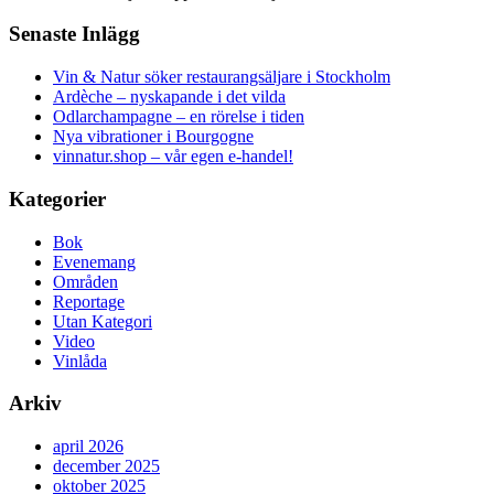
Senaste Inlägg
Vin & Natur söker restaurangsäljare i Stockholm
Ardèche – nyskapande i det vilda
Odlarchampagne – en rörelse i tiden
Nya vibrationer i Bourgogne
vinnatur.shop – vår egen e-handel!
Kategorier
Bok
Evenemang
Områden
Reportage
Utan Kategori
Video
Vinlåda
Arkiv
april 2026
december 2025
oktober 2025