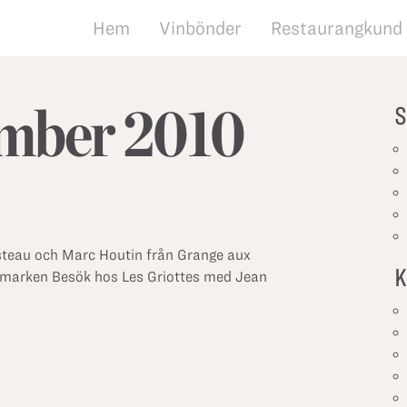
Hem
Vinbönder
Restaurangkund
mber 2010
S
teau och Marc Houtin från Grange aux
K
vinmarken Besök hos Les Griottes med Jean