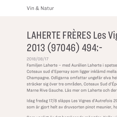
Vin & Natur
LAHERTE FRÈRES Les Vig
2013 (97046) 494:-
2018/08/17
Familjen Laherte – med Aurélien Laherte i spetsen
Coteaux sud d’Epernay som ligger inklämd mella
Champagne. Odligarna omfattar ungefär elva hekt
sträcker sig över tre områden, Coteaux Sud d’Épe
Marne Rive Gauche. Läs mer om Laherte och der
Idag fredag 17/8 släpps Les Vignes d’Autrefois 2
som är gjort helt av druvsorten pinot meunier, 