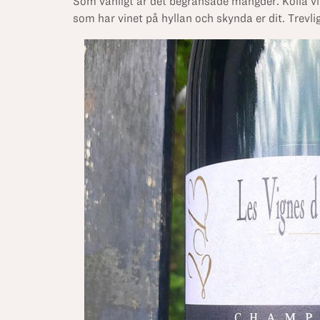
Som vanligt är det begränsade mängder. Kolla v
som har vinet på hyllan och skynda er dit. Trevli