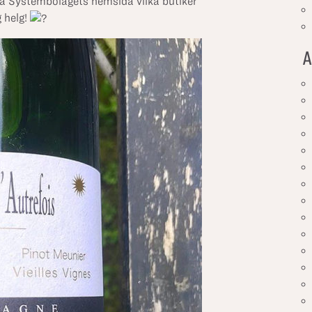
ia Systembolagets hemsida vilka butiker
g helg!
A