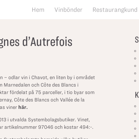
Hem
Vinbönder
Restaurangkund
nes d’Autrefois
S
 – odlar vin i Chavot, en liten by i området
n Marnedalen och Côte des Blancs i
ar fördelat på 75 parceller, i tio byar som
K
rnay, Côte des Blancs och Vallée de la
as viner
här
.
013 i utvalda Systembolagsbutiker. Vinet,
har artikelnummer
97046
och kostar 494:-.