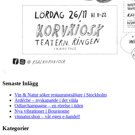
Senaste Inlägg
Vin & Natur söker restaurangsäljare i Stockholm
Ardèche – nyskapande i det vilda
Odlarchampagne – en rörelse i tiden
Nya vibrationer i Bourgogne
vinnatur.shop – vår egen e-handel!
Kategorier