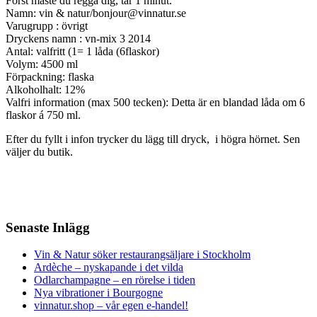
Först måste du regga dig, tar 1 minut.
Namn: vin & natur/bonjour@vinnatur.se
Varugrupp : övrigt
Dryckens namn : vn-mix 3 2014
Antal: valfritt (1= 1 låda (6flaskor)
Volym: 4500 ml
Förpackning: flaska
Alkoholhalt: 12%
Valfri information (max 500 tecken): Detta är en blandad låda om 6
flaskor á 750 ml.
Efter du fyllt i infon trycker du lägg till dryck, i högra hörnet. Sen
väljer du butik.
Senaste Inlägg
Vin & Natur söker restaurangsäljare i Stockholm
Ardèche – nyskapande i det vilda
Odlarchampagne – en rörelse i tiden
Nya vibrationer i Bourgogne
vinnatur.shop – vår egen e-handel!