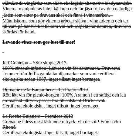
välmående vingårdar som sköts ekologiskt alternativt biodynamiskt.
Vinerna manipuleras inte i källaren och får jäsa fritt av den naturliga
jästen som sitter på druvans skal och finns i vinamarken.
Människorna som gör vinerna arbetar själva i vinmarkerna och tar
till vara på hantverket bakom vin och respekterar naturen, druvorna
skördas för hand.
Levande viner som ger lust till mer!
Jeff Coutelou – 5SO simple 2013
100% cinsault infusion! Lätt rött vin för sommaren. Druvorna
kommer från Jeff´s gamla familjemarker som vart certifierat
ekologiska sedan 1987, inget tillsatt inget borttaget.
Domaine de la Banjouliere – La Prairie 2013
Rött lätt vin för picnic-korgen! 100% Aramon i ett saftigt och lätt
aromatiskt uttryck, passar bra till solsken! Dricks sval.
Certifierat ekologiskt . Inget tillsatt, inget borrtaget.
La Roche Buissiere – Premices 2012
Grenache i dess mest läskande uttryck, vin de soif! Från södra
Rhoné.
Certifierat ekologiskt. Inget tillsatt, inget borttaget.