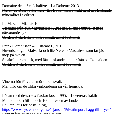
Domaine de la Sénéchalière – La Bohème 2013
Melon de Bourgogne från yttre Loire, massa frukt med uppfriskande
mineralitet i avslutet.
Le Mazel – Mias 2010
Viognier från byn Valvignères i Ardeche. Slank i uttrycket med
närvarande syra.
Cerifierat ekologisk, inget tillsatt, inget borttaget.
Frank Cornelissen – Susucaro 6, 2013
Huvudsakligen Malvasia och lite Nerello Mascalese som får jäsa
ihop på skalen.
Smakrik, aromatisk, med lätta läskande tannier från skalkontakten.
Certifierat ekologisk, inget tillsatt, inget borttaget.
Vinerna bör förvaras mörkt och svalt.
Mer info om de olika vinbönderna på vår hemsida.
Lådan med dessa sex flaskor kostar 995:- Levereras fraktfritt i
Malmö. 50:- i Sthlm och 100:- i resten av landet.
En liten latis för beställning,
https://www.systembolaget.se/Tjanster/Privatimport/Lagg-till-dryck/