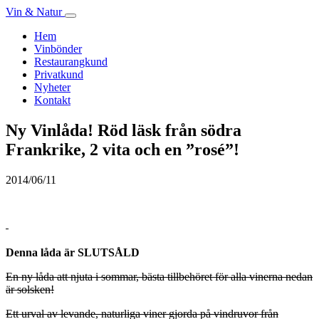
Vin & Natur
Hem
Vinbönder
Restaurangkund
Privatkund
Nyheter
Kontakt
Ny Vinlåda! Röd läsk från södra
Frankrike, 2 vita och en ”rosé”!
2014/06/11
Denna låda är SLUTSÅLD
En ny låda att njuta i sommar, bästa tillbehöret för alla vinerna nedan
är solsken!
Ett urval av levande, naturliga viner gjorda på vindruvor från