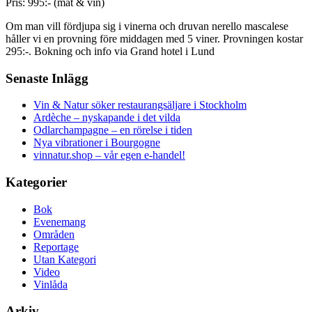
Pris: 995:- (mat & vin)
Om man vill fördjupa sig i vinerna och druvan nerello mascalese
håller vi en provning före middagen med 5 viner. Provningen kostar
295:-. Bokning och info via Grand hotel i Lund
Senaste Inlägg
Vin & Natur söker restaurangsäljare i Stockholm
Ardèche – nyskapande i det vilda
Odlarchampagne – en rörelse i tiden
Nya vibrationer i Bourgogne
vinnatur.shop – vår egen e-handel!
Kategorier
Bok
Evenemang
Områden
Reportage
Utan Kategori
Video
Vinlåda
Arkiv