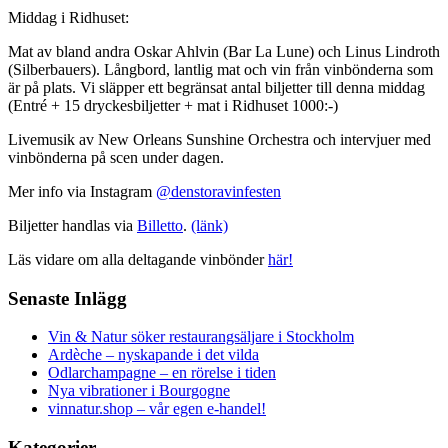
Middag i Ridhuset:
Mat av bland andra Oskar Ahlvin (Bar La Lune) och Linus Lindroth
(Silberbauers). Långbord, lantlig mat och vin från vinbönderna som
är på plats. Vi släpper ett begränsat antal biljetter till denna middag
(Entré + 15 dryckesbiljetter + mat i Ridhuset 1000:-)
Livemusik av New Orleans Sunshine Orchestra och intervjuer med
vinbönderna på scen under dagen.
Mer info via Instagram
@denstoravinfesten
Biljetter handlas via
Billetto
.
(länk)
Läs vidare om alla deltagande vinbönder
här!
Senaste Inlägg
Vin & Natur söker restaurangsäljare i Stockholm
Ardèche – nyskapande i det vilda
Odlarchampagne – en rörelse i tiden
Nya vibrationer i Bourgogne
vinnatur.shop – vår egen e-handel!
Kategorier