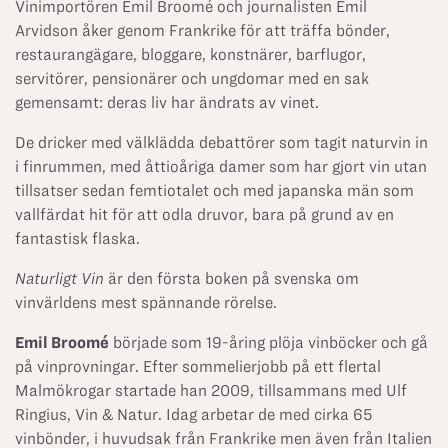
Vinimportören Emil Broomé och journalisten Emil
Arvidson åker genom Frankrike för att träffa bönder,
restaurangägare, bloggare, konstnärer, barflugor,
servitörer, pensionärer och ungdomar med en sak
gemensamt: deras liv har ändrats av vinet.
De dricker med välklädda debattörer som tagit naturvin in
i finrummen, med åttioåriga damer som har gjort vin utan
tillsatser sedan femtiotalet och med japanska män som
vallfärdat hit för att odla druvor, bara på grund av en
fantastisk flaska.
Naturligt Vin
är den första boken på svenska om
vinvärldens mest spännande rörelse.
Emil Broomé
började som 19-åring plöja vinböcker och gå
på vinprovningar. Efter sommelierjobb på ett flertal
Malmökrogar startade han 2009, tillsammans med Ulf
Ringius, Vin & Natur. Idag arbetar de med cirka 65
vinbönder, i huvudsak från Frankrike men även från Italien