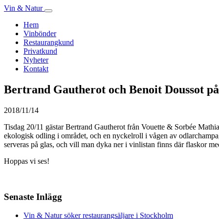
Vin & Natur
Hem
Vinbönder
Restaurangkund
Privatkund
Nyheter
Kontakt
Bertrand Gautherot och Benoit Doussot på
2018/11/14
Tisdag 20/11 gästar Bertrand Gautherot från Vouette & Sorbée Mathias
ekologisk odling i området, och en nyckelroll i vågen av odlarchampa
serveras på glas, och vill man dyka ner i vinlistan finns där flaskor m
Hoppas vi ses!
Senaste Inlägg
Vin & Natur söker restaurangsäljare i Stockholm