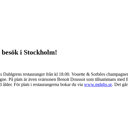
 besök i Stockholm!
 Dahlgrens restauranger från kl 18.00. Vouette & Sorbées champagner har
gne. På plats är även svärsonen Benoit Doussot som tillsammans med Ber
ed ålder. För plats i restaurangerna bokar du via
www.mdghs.se
. Det går