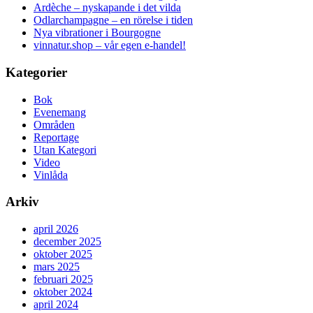
Ardèche – nyskapande i det vilda
Odlarchampagne – en rörelse i tiden
Nya vibrationer i Bourgogne
vinnatur.shop – vår egen e-handel!
Kategorier
Bok
Evenemang
Områden
Reportage
Utan Kategori
Video
Vinlåda
Arkiv
april 2026
december 2025
oktober 2025
mars 2025
februari 2025
oktober 2024
april 2024