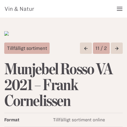
Vin & Natur
Tillfälligt sortiment
11 / 2
arrow_back
arrow_forward
Munjebel Rosso VA
2021 – Frank
Cornelissen
Format
Tillfälligt sortiment online