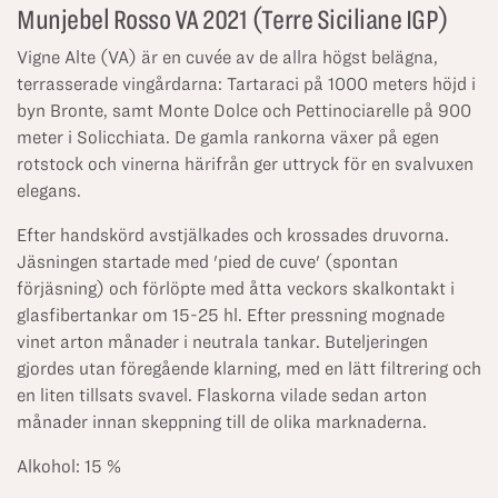
Munjebel Rosso VA 2021 (Terre Siciliane IGP)
Vigne Alte (VA) är en cuvée av de allra högst belägna,
terrasserade vingårdarna: Tartaraci på 1000 meters höjd i
byn Bronte, samt Monte Dolce och Pettinociarelle på 900
meter i Solicchiata. De gamla rankorna växer på egen
rotstock och vinerna härifrån ger uttryck för en svalvuxen
elegans.
Efter handskörd avstjälkades och krossades druvorna.
Jäsningen startade med 'pied de cuve' (spontan
förjäsning) och förlöpte med åtta veckors skalkontakt i
glasfibertankar om 15-25 hl. Efter pressning mognade
vinet arton månader i neutrala tankar. Buteljeringen
gjordes utan föregående klarning, med en lätt filtrering och
en liten tillsats svavel. Flaskorna vilade sedan arton
månader innan skeppning till de olika marknaderna.
Alkohol: 15 %