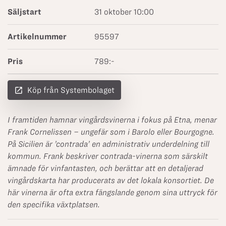
Säljstart
31 oktober 10:00
Artikelnummer
95597
Pris
789:-
launch
Köp från Systembolaget
I framtiden hamnar vingårdsvinerna i fokus på Etna, menar
Frank Cornelissen – ungefär som i Barolo eller Bourgogne.
På Sicilien är
’contrada’
en administrativ underdelning till
kommun. Frank beskriver contrada-vinerna som särskilt
ämnade för vinfantasten, och berättar att en detaljerad
vingårdskarta har producerats av det lokala konsortiet. De
här vinerna är ofta extra fängslande genom sina uttryck för
den specifika växtplatsen.