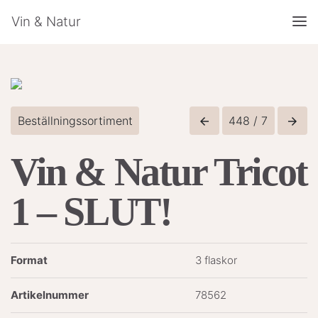
Vin & Natur
Beställningssortiment
448 / 7
arrow_back
arrow_forward
Vin & Natur Tricot
1 – SLUT!
Format
3 flaskor
Artikelnummer
78562