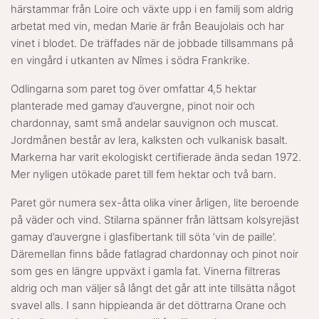
härstammar från Loire och växte upp i en familj som aldrig
arbetat med vin, medan Marie är från Beaujolais och har
vinet i blodet. De träffades när de jobbade tillsammans på
en vingård i utkanten av Nîmes i södra Frankrike.
Odlingarna som paret tog över omfattar 4,5 hektar
planterade med gamay d’auvergne, pinot noir och
chardonnay, samt små andelar sauvignon och muscat.
Jordmånen består av lera, kalksten och vulkanisk basalt.
Markerna har varit ekologiskt certifierade ända sedan 1972.
Mer nyligen utökade paret till fem hektar och två barn.
Paret gör numera sex-åtta olika viner årligen, lite beroende
på väder och vind. Stilarna spänner från lättsam kolsyrejäst
gamay d’auvergne i glasfibertank till söta ’vin de paille’.
Däremellan finns både fatlagrad chardonnay och pinot noir
som ges en längre uppväxt i gamla fat. Vinerna filtreras
aldrig och man väljer så långt det går att inte tillsätta något
svavel alls. I sann hippieanda är det döttrarna Orane och