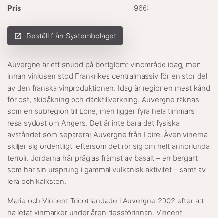
Pris
966:-
Beställ från Systembolaget
launch
Auvergne är ett snudd på bortglömt vinområde idag, men
innan vinlusen stod Frankrikes centralmassiv för en stor del
av den franska vinproduktionen. Idag är regionen mest känd
för ost, skidåkning och däcktillverkning. Auvergne räknas
som en subregion till Loire, men ligger fyra hela timmars
resa sydost om Angers. Det är inte bara det fysiska
avståndet som separerar Auvergne från Loire. Även vinerna
skiljer sig ordentligt, eftersom det rör sig om helt annorlunda
terroir. Jordarna här präglas främst av basalt – en bergart
som har sin ursprung i gammal vulkanisk aktivitet – samt av
lera och kalksten.
Marie och Vincent Tricot landade i Auvergne 2002 efter att
ha letat vinmarker under åren dessförinnan. Vincent