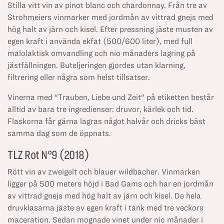
Stilla vitt vin av pinot blanc och chardonnay. Från tre av
Strohmeiers vinmarker med jordmån av vittrad gnejs med
hög halt av järn och kisel. Efter pressning jäste musten av
egen kraft i använda ekfat (500/600 liter), med full
malolaktisk omvandling och nio månaders lagring på
jästfällningen. Buteljeringen gjordes utan klarning,
filtrering eller några som helst tillsatser.
Vinerna med "Trauben, Liebe und Zeit" på etiketten består
alltid av bara tre ingredienser: druvor, kärlek och tid.
Flaskorna får gärna lagras något halvår och dricks bäst
samma dag som de öppnats.
TLZ Rot N°9 (2018)
Rött vin av zweigelt och blauer wildbacher. Vinmarken
ligger på 500 meters höjd i Bad Gams och har en jordmån
av vittrad gnejs med hög halt av järn och kisel. De hela
druvklasarna jäste av egen kraft i tank med tre veckors
maceration. Sedan mognade vinet under nio månader i