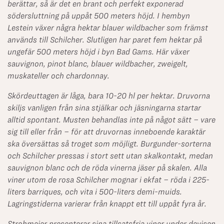
berättar, så är det en brant och perfekt exponerad
södersluttning på uppåt 500 meters höjd. I hembyn
Lestein växer några hektar blauer wildbacher som främst
används till Schilcher. Slutligen har paret fem hektar på
ungefär 500 meters höjd i byn Bad Gams. Här växer
sauvignon, pinot blanc, blauer wildbacher, zweigelt,
muskateller och chardonnay.
Skördeuttagen är låga, bara 10-20 hl per hektar. Druvorna
skiljs vanligen från sina stjälkar och jäsningarna startar
alltid spontant. Musten behandlas inte på något sätt – vare
sig till eller från – för att druvornas inneboende karaktär
ska översättas så troget som möjligt. Burgunder-sorterna
och Schilcher pressas i stort sett utan skalkontakt, medan
sauvignon blanc och de röda vinerna jäser på skalen. Alla
viner utom de rosa Schilcher mognar i ekfat – röda i 225-
liters barriques, och vita i 500-liters demi-muids.
Lagringstiderna varierar från knappt ett till uppåt fyra år.
Strohmeier presenterar sina tillsatsfria viner under devisen