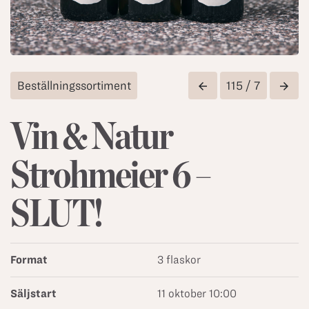
Beställningssortiment
115 / 7
arrow_back
arrow_forward
Vin & Natur
Strohmeier 6 –
SLUT!
Format
3 flaskor
Säljstart
11 oktober 10:00