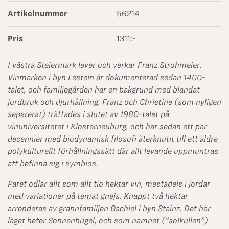
Artikelnummer
56214
Pris
1311:-
I västra Steiermark lever och verkar Franz Strohmeier.
Vinmarken i byn Lestein är dokumenterad sedan 1400-
talet, och familjegården har en bakgrund med blandat
jordbruk och djurhållning. Franz och Christine (som nyligen
separerat) träffades i slutet av 1980-talet på
vinuniversitetet i Klosterneuburg, och har sedan ett par
decennier med biodynamisk filosofi återknutit till ett äldre
polykulturellt förhållningssätt där allt levande uppmuntras
att befinna sig i symbios.
Paret odlar allt som allt tio hektar vin, mestadels i jordar
med variationer på temat gnejs. Knappt två hektar
arrenderas av grannfamiljen Gschiel i byn Stainz. Det här
läget heter Sonnenhügel, och som namnet (”solkullen”)