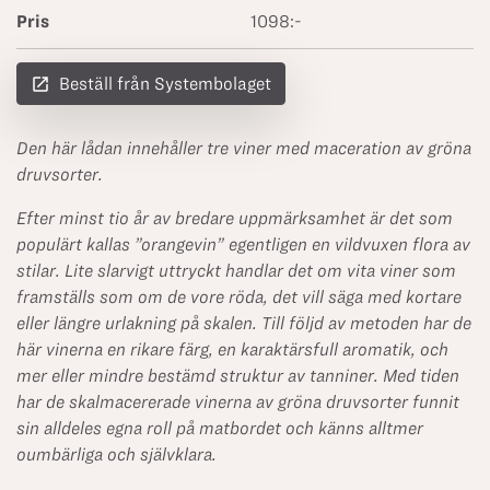
Pris
1098:-
launch
Beställ från Systembolaget
Den här lådan innehåller tre viner med maceration av gröna
druvsorter.
Efter minst tio år av bredare uppmärksamhet är det som
populärt kallas ”orangevin” egentligen en vildvuxen flora av
stilar. Lite slarvigt uttryckt handlar det om vita viner som
framställs som om de vore röda, det vill säga med kortare
eller längre urlakning på skalen. Till följd av metoden har de
här vinerna en rikare färg, en karaktärsfull aromatik, och
mer eller mindre bestämd struktur av tanniner. Med tiden
har de skalmacererade vinerna av gröna druvsorter funnit
sin alldeles egna roll på matbordet och känns alltmer
oumbärliga och självklara.