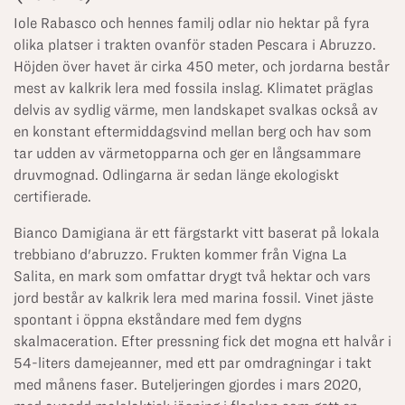
Iole Rabasco och hennes familj odlar nio hektar på fyra
olika platser i trakten ovanför staden Pescara i Abruzzo.
Höjden över havet är cirka 450 meter, och jordarna består
mest av kalkrik lera med fossila inslag. Klimatet präglas
delvis av sydlig värme, men landskapet svalkas också av
en konstant eftermiddagsvind mellan berg och hav som
tar udden av värmetopparna och ger en långsammare
druvmognad. Odlingarna är sedan länge ekologiskt
certifierade.
Bianco Damigiana är ett färgstarkt vitt baserat på lokala
trebbiano d'abruzzo. Frukten kommer från Vigna La
Salita, en mark som omfattar drygt två hektar och vars
jord består av kalkrik lera med marina fossil. Vinet jäste
spontant i öppna ekståndare med fem dygns
skalmaceration. Efter pressning fick det mogna ett halvår i
54-liters damejeanner, med ett par omdragningar i takt
med månens faser. Buteljeringen gjordes i mars 2020,