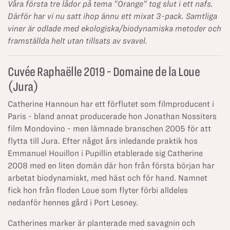
Våra första tre lådor på tema ”Orange” tog slut i ett nafs.
Därför har vi nu satt ihop ännu ett mixat 3-pack. Samtliga
viner är odlade med ekologiska/biodynamiska metoder och
framställda helt utan tillsats av svavel.
Cuvée Raphaëlle 2019 - Domaine de la Loue
(Jura)
Catherine Hannoun har ett förflutet som filmproducent i
Paris - bland annat producerade hon Jonathan Nossiters
film Mondovino - men lämnade branschen 2005 för att
flytta till Jura. Efter något års inledande praktik hos
Emmanuel Houillon i Pupillin etablerade sig Catherine
2008 med en liten domän där hon från första början har
arbetat biodynamiskt, med häst och för hand. Namnet
fick hon från floden Loue som flyter förbi alldeles
nedanför hennes gård i Port Lesney.
Catherines marker är planterade med savagnin och