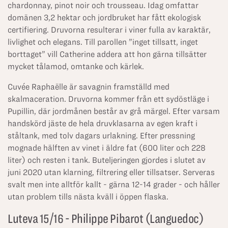
chardonnay, pinot noir och trousseau. Idag omfattar
domänen 3,2 hektar och jordbruket har fått ekologisk
certifiering. Druvorna resulterar i viner fulla av karaktär,
livlighet och elegans. Till parollen ”inget tillsatt, inget
borttaget” vill Catherine addera att hon gärna tillsätter
mycket tålamod, omtanke och kärlek.
Cuvée Raphaëlle är savagnin framställd med
skalmaceration. Druvorna kommer från ett sydöstläge i
Pupillin, där jordmånen består av grå märgel. Efter varsam
handskörd jäste de hela druvklasarna av egen kraft i
ståltank, med tolv dagars urlakning. Efter pressning
mognade hälften av vinet i äldre fat (600 liter och 228
liter) och resten i tank. Buteljeringen gjordes i slutet av
juni 2020 utan klarning, filtrering eller tillsatser. Serveras
svalt men inte alltför kallt - gärna 12-14 grader - och håller
utan problem tills nästa kväll i öppen flaska.
Luteva 15/16 - Philippe Pibarot (Languedoc)