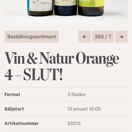
Beställningssortiment
385 / 7
arrow_back
arrow_forward
Vin & Natur Orange
4 – SLUT!
Format
3 flaskor
Säljstart
13 januari 10:00
Artikelnummer
50213