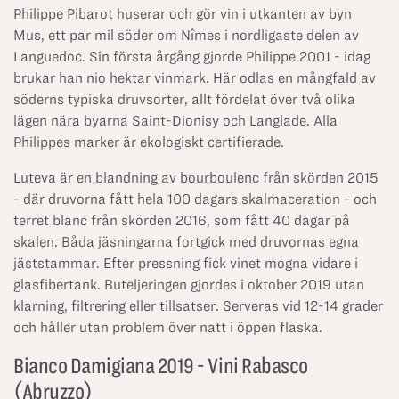
Philippe Pibarot huserar och gör vin i utkanten av byn
Mus, ett par mil söder om Nîmes i nordligaste delen av
Languedoc. Sin första årgång gjorde Philippe 2001 - idag
brukar han nio hektar vinmark. Här odlas en mångfald av
söderns typiska druvsorter, allt fördelat över två olika
lägen nära byarna Saint-Dionisy och Langlade. Alla
Philippes marker är ekologiskt certifierade.
Luteva är en blandning av bourboulenc från skörden 2015
- där druvorna fått hela 100 dagars skalmaceration - och
terret blanc från skörden 2016, som fått 40 dagar på
skalen. Båda jäsningarna fortgick med druvornas egna
jäststammar. Efter pressning fick vinet mogna vidare i
glasfibertank. Buteljeringen gjordes i oktober 2019 utan
klarning, filtrering eller tillsatser. Serveras vid 12-14 grader
och håller utan problem över natt i öppen flaska.
Bianco Damigiana 2019 - Vini Rabasco
(Abruzzo)