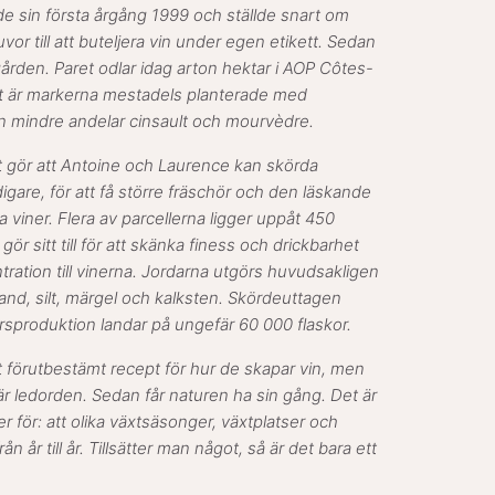
 sin första årgång 1999 och ställde snart om
vor till att buteljera vin under egen etikett. Sedan
 gården. Paret odlar idag arton hektar i AOP Côtes-
t är markerna mestadels planterade med
 mindre andelar cinsault och mourvèdre.
 gör att Antoine och Laurence kan skörda
idigare, för att få större fräschör och den läskande
na viner. Flera av parcellerna ligger uppåt 450
ör sitt till för att skänka finess och drickbarhet
ration till vinerna. Jordarna utgörs huvudsakligen
sand, silt, märgel och kalksten. Skördeuttagen
rsproduktion landar på ungefär 60 000 flaskor.
t förutbestämt recept för hur de skapar vin, men
r ledorden. Sedan får naturen ha sin gång. Det är
r för: att olika växtsäsonger, växtplatser och
rån år till år. Tillsätter man något, så är det bara ett