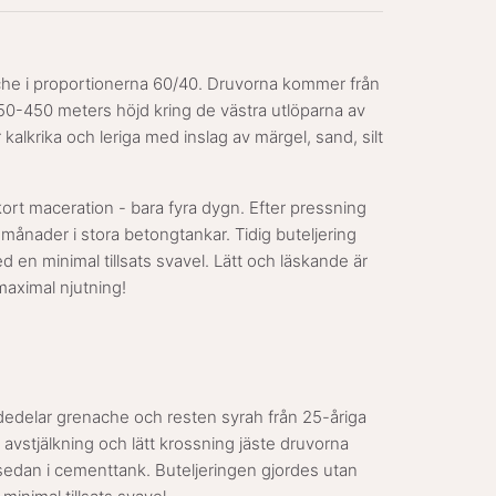
he i proportionerna 60/40. Druvorna kommer från
350-450 meters höjd kring de västra utlöparna av
kalkrika och leriga med inslag av märgel, sand, silt
ort maceration - bara fyra dygn. Efter pressning
 månader i stora betongtankar. Tidig buteljering
med en minimal tillsats svavel. Lätt och läskande är
maximal njutning!
järdedelar grenache och resten syrah från 25-åriga
 avstjälkning och lätt krossning jäste druvorna
edan i cementtank. Buteljeringen gjordes utan