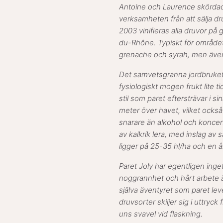
Antoine och Laurence skördade
verksamheten från att sälja dru
2003 vinifieras alla druvor på
du-Rhône. Typiskt för område
grenache och syrah, men även
Det samvetsgranna jordbruket
fysiologiskt mogen frukt lite t
stil som paret eftersträvar i si
meter över havet, vilket också g
snarare än alkohol och koncent
av kalkrik lera, med inslag av 
ligger på 25-35 hl/ha och en å
Paret Joly har egentligen inge
noggrannhet och hårt arbete ä
själva äventyret som paret leve
druvsorter skiljer sig i uttryck f
uns svavel vid flaskning.