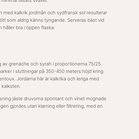
 minimal tillsats svavel.
 med kalkrik jordmån och sydfransk sol resulterar
t rött som aldrig känns tyngande. Serveras bäst vid
h håller bra i öppen flaska.
ng av grenache och syrah i proportionerna 75/25.
rker i sluttningar på 350-450 meters höjd kring
ntoux. Jordarna här är kalkrika och leriga med
h kalksten.
rossning jäste druvorna spontant och vinet mognade
gen gjordes utan klarning eller filtrering, med en