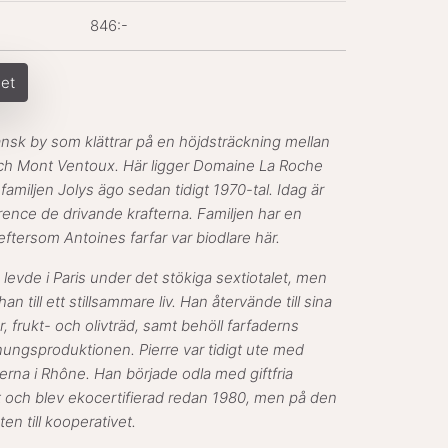
846:-
get
nsk by som klättrar på en höjdsträckning mellan
och Mont Ventoux. Här ligger Domaine La Roche
familjen Jolys ägo sedan tidigt 1970-tal. Idag är
rence de drivande krafterna. Familjen har en
 eftersom Antoines farfar var biodlare här.
 levde i Paris under det stökiga sextiotalet, men
 till ett stillsammare liv. Han återvände till sina
, frukt- och olivträd, samt behöll farfaderns
ungsproduktionen. Pierre var tidigt ute med
rerna i Rhône. Han började odla med giftfria
et och blev ekocertifierad redan 1980, men på den
en till kooperativet.