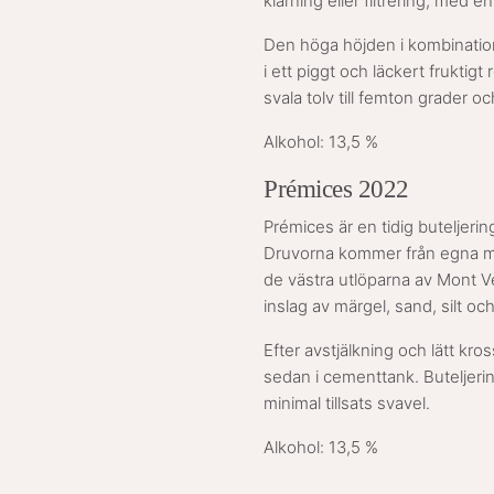
klarning eller filtrering, med en
Den höga höjden i kombination
i ett piggt och läckert fruktig
svala tolv till femton grader oc
Alkohol: 13,5 %
Prémices 2022
Prémices är en tidig buteljeri
Druvorna kommer från egna ma
de västra utlöparna av Mont Ve
inslag av märgel, sand, silt oc
Efter avstjälkning och lätt k
sedan i cementtank. Buteljerin
minimal tillsats svavel.
Alkohol: 13,5 %