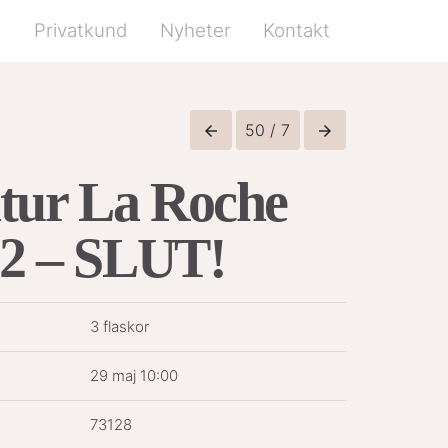
d
Privatkund
Nyheter
Kontakt
50 / 7
arrow_back
arrow_forward
tur La Roche
 2 – SLUT!
3 flaskor
29 maj 10:00
73128