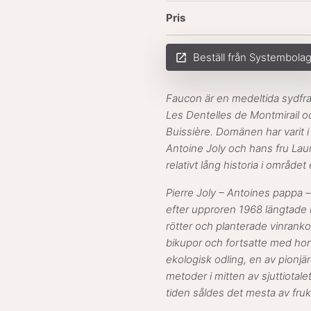
Pris
Beställ från Systembola
launch
Faucon är en medeltida sydfra
Les Dentelles de Montmirail 
Buissière. Domänen har varit i 
Antoine Joly och hans fru Lau
relativt lång historia i området
Pierre Joly – Antoines pappa –
efter upproren 1968 längtade han
rötter och planterade vinrankor
bikupor och fortsatte med hon
ekologisk odling, en av pionjä
metoder i mitten av sjuttiotal
tiden såldes det mesta av frukt