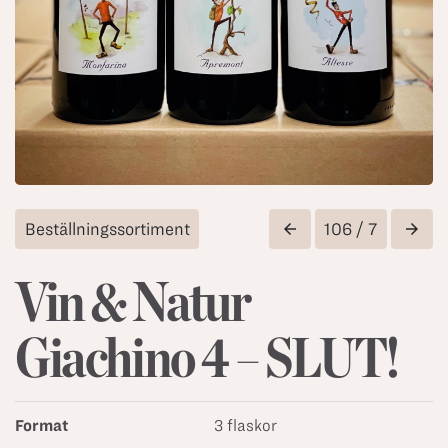
Beställningssortiment
106 / 7
arrow_back
arrow_forward
Vin & Natur
Giachino 4 – SLUT!
Format
3 flaskor