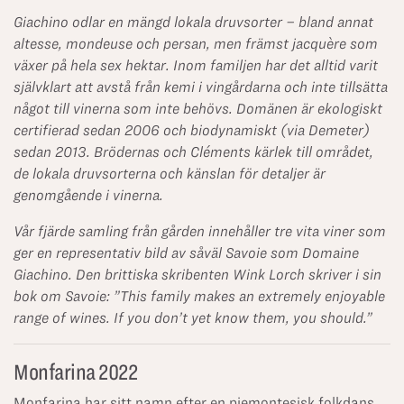
Giachino
odlar en mängd lokala druvsorter – bland annat
altesse, mondeuse och persan, men främst jacquère som
växer på hela sex hektar. Inom familjen har det alltid varit
självklart att avstå från kemi i vingårdarna och inte tillsätta
något till vinerna som inte behövs. Domänen är ekologiskt
certifierad sedan 2006 och biodynamiskt (via Demeter)
sedan 2013. Brödernas och Cléments kärlek till området,
de lokala druvsorterna och känslan för detaljer är
genomgående i vinerna.
Vår fjärde samling från gården innehåller tre vita viner som
ger en representativ bild av såväl Savoie som Domaine
Giachino. Den brittiska skribenten Wink Lorch skriver i sin
bok om Savoie: ”This family makes an extremely enjoyable
range of wines. If you don’t yet know them, you should.”
Monfarina 2022
Monfarina har sitt namn efter en piemontesisk folkdans.