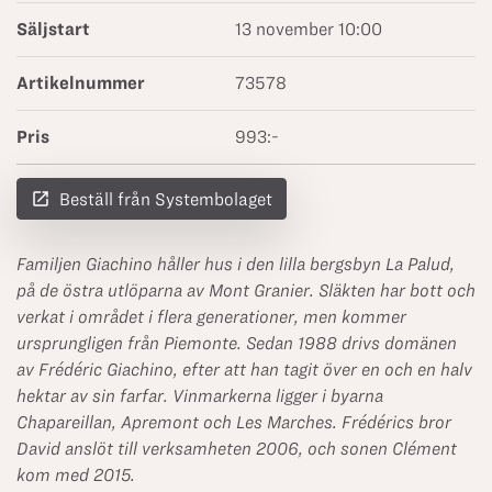
Säljstart
13 november 10:00
Artikelnummer
73578
Pris
993:-
launch
Beställ från Systembolaget
Familjen Giachino håller hus i den lilla bergsbyn La Palud,
på de östra utlöparna av Mont Granier. Släkten har bott och
verkat i området i flera generationer, men kommer
ursprungligen från Piemonte. Sedan 1988 drivs domänen
av Frédéric
Giachino
, efter att han tagit över en och en halv
hektar av sin farfar. Vinmarkerna ligger i byarna
Chapareillan, Apremont och Les Marches. Frédérics bror
David anslöt till verksamheten 2006, och sonen Clément
kom med 2015.