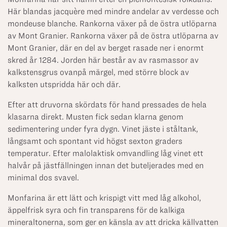
Här blandas jacquère med mindre andelar av verdesse och
mondeuse blanche. Rankorna växer på de östra utlöparna
av Mont Granier. Rankorna växer på de östra utlöparna av
Mont Granier, där en del av berget rasade ner i enormt
skred år 1284. Jorden här består av av rasmassor av
kalkstensgrus ovanpå märgel, med större block av
kalksten utspridda här och där.
Efter att druvorna skördats för hand pressades de hela
klasarna direkt. Musten fick sedan klarna genom
sedimentering under fyra dygn. Vinet jäste i ståltank,
långsamt och spontant vid högst sexton graders
temperatur. Efter malolaktisk omvandling låg vinet ett
halvår på jästfällningen innan det buteljerades med en
minimal dos svavel.
Monfarina är ett lätt och krispigt vitt med låg alkohol,
äppelfrisk syra och fin transparens för de kalkiga
mineraltonerna, som ger en känsla av att dricka källvatten