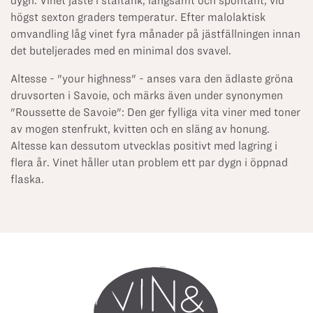
dygn. Vinet jäste i ståltank, långsamt och spontant, vid
högst sexton graders temperatur. Efter malolaktisk
omvandling låg vinet fyra månader på jästfällningen innan
det buteljerades med en minimal dos svavel.
Altesse - "your highness" - anses vara den ädlaste gröna
druvsorten i Savoie, och märks även under synonymen
"Roussette de Savoie": Den ger fylliga vita viner med toner
av mogen stenfrukt, kvitten och en släng av honung.
Altesse kan dessutom utvecklas positivt med lagring i
flera år. Vinet håller utan problem ett par dygn i öppnad
flaska.