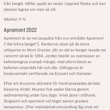
från berget. Håller uppåt en vecka i öppnad flaska och kan
absolut lagras om man så vill.
Alkohol: 11 %
Apremont 2022
Apremont är en ren jacquère från cru-området Apremont
("det bittra berget"). Rankorna växer på de östra
utlöparna av Mont Granier, där en del av berget rasade ner
i enormt skred år 1284. Jorden består av rasmassor av
kalkstensgrus ovanpå märgel, med större block av
kalksten utspridda här och där. Odlingarna är
biodynamiskt certfierade via Ecocert och Demeter.
Efter att druvorna skördats för hand pressades de hela
klasarna direkt. Musten fick sedan klarna genom
sedimentering under fyra dygn. Vinet jäste i ståltank,
långsamt och spontant vid högst sexton graders
temperatur. Efter malolaktisk omvandling låg vinet ett