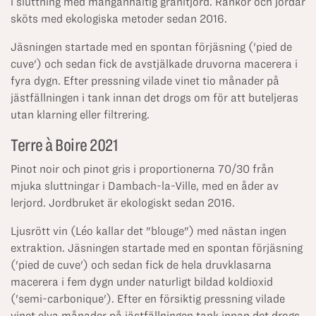
i sluttning med manganhaltig granitjord. Rankor och jordar
sköts med ekologiska metoder sedan 2016.
Jäsningen startade med en spontan förjäsning ('pied de
cuve') och sedan fick de avstjälkade druvorna macerera i
fyra dygn. Efter pressning vilade vinet tio månader på
jästfällningen i tank innan det drogs om för att buteljeras
utan klarning eller filtrering.
Terre à Boire 2021
Pinot noir och pinot gris i proportionerna 70/30 från
mjuka sluttningar i Dambach-la-Ville, med en åder av
lerjord. Jordbruket är ekologiskt sedan 2016.
Ljusrött vin (Léo kallar det "blouge") med nästan ingen
extraktion. Jäsningen startade med en spontan förjäsning
('pied de cuve') och sedan fick de hela druvklasarna
macerera i fem dygn under naturligt bildad koldioxid
('semi-carbonique'). Efter en försiktig pressning vilade
vinet elva månader på jästfällningen tank innan det drogs