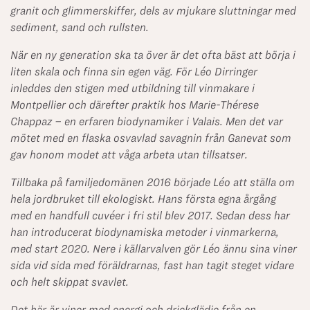
granit och glimmerskiffer, dels av mjukare sluttningar med
sediment, sand och rullsten.
När en ny generation ska ta över är det ofta bäst att börja i
liten skala och finna sin egen väg. För Léo Dirringer
inleddes den stigen med utbildning till vinmakare i
Montpellier och därefter praktik hos Marie-Thérese
Chappaz – en erfaren biodynamiker i Valais. Men det var
mötet med en flaska osvavlad savagnin från Ganevat som
gav honom modet att våga arbeta utan tillsatser.
Tillbaka på familjedomänen 2016 började Léo att ställa om
hela jordbruket till ekologiskt. Hans första egna årgång
med en handfull cuvéer i fri stil blev 2017. Sedan dess har
han introducerat biodynamiska metoder i vinmarkerna,
med start 2020. Nere i källarvalven gör Léo ännu sina viner
sida vid sida med föräldrarnas, fast han tagit steget vidare
och helt skippat svavlet.
Det här är viner med energi och drickglädje från en