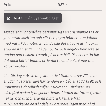
Pris
927:-
launch
Beställ från Systembolaget
Alsace som vinområde befinner sig i en spännande fas av
generationsskiften och allt fler yngre bönder som jobbar
med naturliga metoder. Länge såg det ut som att klockan
stod nästan stilla – i både positiv och negativ bemärkelse –
medan den tickade framåt på andra håll. På senare tid har
det dock börjat bubbla ordentligt bland pelargoner och
korsvirkeshus.
Léo Dirringer är en ung vinbonde i Dambach-la-Ville som
snyggt illustrerar den här tendensen. Léo är född 1992 och
uppvuxen i vinodlarfamiljen Ruhlmann-Dirringer, en
släktgård sedan fyra generationer. Gården omfattar fjorton
hektar och disponerar en historisk källare från
1578. Markerna består dels av brantare lägen med hård