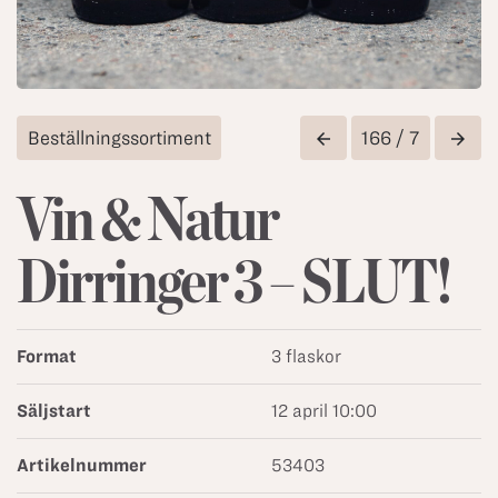
Beställningssortiment
166 / 7
arrow_back
arrow_forward
Vin & Natur
Dirringer 3 – SLUT!
Format
3 flaskor
Säljstart
12 april 10:00
Artikelnummer
53403