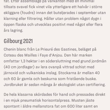
fat. Efter assemblage på vårkanten med en minimal
tillsats svavel fick vinet vila ytterligare ett halvår i större
ekliggare (foudre) innan det buteljerades i september utan
klarning eller filtrering. Håller utan problem något dygn i
öppen flaska och utvecklas positivt med något eller flera
års lagring.
Gilbourg 2021
Chenin blanc från Le Prieuré des Gastines, beläget på
Coteau des Mailles i Faye d'Anjou. Den här marken
omfattar 1,3 hektar i en södersluttning med grund jordmån
(40 cm jordlager) av lera ovanpå vittrad schist med
järnoxid och vulkaniska inslag. Stockarna är mellan 40
och 60 år gamla och beskurna som fristående buske.
Jordbruket är sedan många år ekologiskt utan certifiering.
De hela klasarna skördades för hand och pressades direkt
i en mjuk pneumatisk horisontalpress. Musten jäste
spontant i äldre mellanstora fat om 600 liter samt en