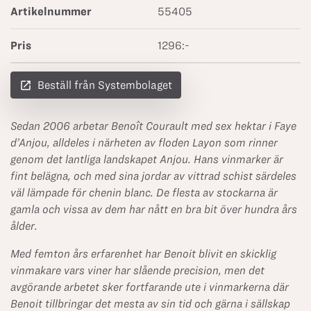
Artikelnummer
55405
Pris
1296:-
launch
Beställ från Systembolaget
Sedan 2006 arbetar Benoît Courault med sex hektar i Faye
d’Anjou, alldeles i närheten av floden Layon som rinner
genom det lantliga landskapet Anjou. Hans vinmarker är
fint belägna, och med sina jordar av vittrad schist särdeles
väl lämpade för chenin blanc. De flesta av stockarna är
gamla och vissa av dem har nått en bra bit över hundra års
ålder.
Med femton års erfarenhet har Benoit blivit en skicklig
vinmakare vars viner har slående precision, men det
avgörande arbetet sker fortfarande ute i vinmarkerna där
Benoit tillbringar det mesta av sin tid och gärna i sällskap