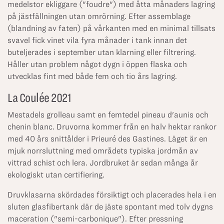
medelstor ekliggare ("foudre") med åtta månaders lagring
på jästfällningen utan omrörning. Efter assemblage
(blandning av faten) på vårkanten med en minimal tillsats
svavel fick vinet vila fyra månader i tank innan det
buteljerades i september utan klarning eller filtrering.
Håller utan problem något dygn i öppen flaska och
utvecklas fint med både fem och tio års lagring.
La Coulée 2021
Mestadels grolleau samt en femtedel pineau d'aunis och
chenin blanc. Druvorna kommer från en halv hektar rankor
med 40 års snittålder i Prieuré des Gastines. Läget är en
mjuk norrsluttning med områdets typiska jordmån av
vittrad schist och lera. Jordbruket är sedan många år
ekologiskt utan certifiering.
Druvklasarna skördades försiktigt och placerades hela i en
sluten glasfibertank där de jäste spontant med tolv dygns
maceration ("semi-carbonique"). Efter pressning