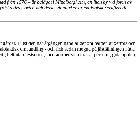
d från 1576 – är beläget i Mittelbergheim, en liten by vid foten av
piska druvsorter, och deras vinmarker är ekologiskt certifierade
ingårdar. I just den här årgången handlar det om hälften auxerrois och
alolaktisk omvandling - och fick sedan mogna på jästfällningen i åtta
itt, helt utan restsötma, med aromer som drar åt persikor, gula äpplen,