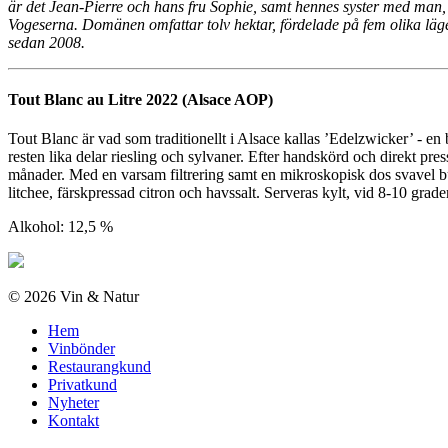
är det Jean-Pierre och hans fru Sophie, samt hennes syster med man, s
Vogeserna. Domänen omfattar tolv hektar, fördelade på fem olika läge
sedan 2008.
Tout Blanc au Litre 2022 (Alsace AOP)
Tout Blanc är vad som traditionellt i Alsace kallas ’Edelzwicker’ - en
resten lika delar riesling och sylvaner. Efter handskörd och direkt pr
månader. Med en varsam filtrering samt en mikroskopisk dos svavel butel
litchee, färskpressad citron och havssalt. Serveras kylt, vid 8-10 grade
Alkohol: 12,5 %
© 2026 Vin & Natur
Hem
Vinbönder
Restaurangkund
Privatkund
Nyheter
Kontakt