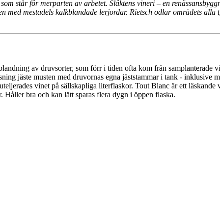
om står för merparten av arbetet. Släktens vineri – en renässansbyggna
n med mestadels kalkblandade lerjordar. Rietsch odlar områdets alla ty
 blandning av druvsorter, som förr i tiden ofta kom från samplanterade v
essning jäste musten med druvornas egna jäststammar i tank - inklusive m
jerades vinet på sällskapliga literflaskor. Tout Blanc är ett läskande v
r. Håller bra och kan lätt sparas flera dygn i öppen flaska.