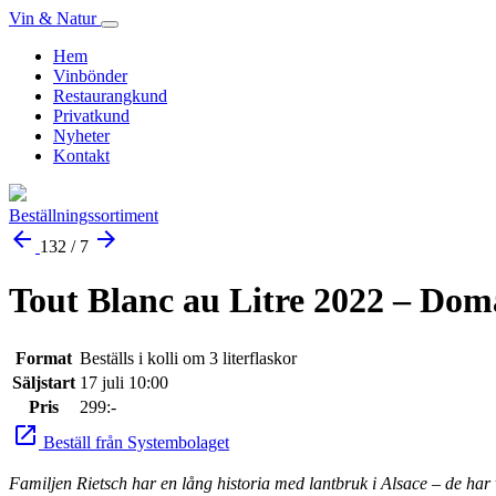
Vin & Natur
Hem
Vinbönder
Restaurangkund
Privatkund
Nyheter
Kontakt
Beställningssortiment
arrow_back
arrow_forward
132 / 7
Tout Blanc au Litre 2022 – Dom
Format
Beställs i kolli om 3 literflaskor
Säljstart
17 juli 10:00
Pris
299:-
launch
Beställ från Systembolaget
Familjen Rietsch har en lång historia med lantbruk i Alsace – de har 