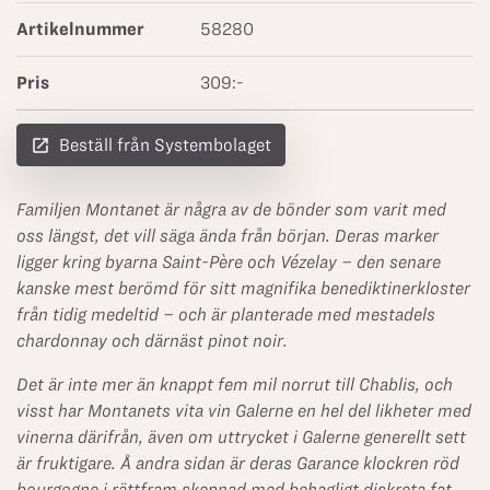
Artikelnummer
58280
Pris
309:-
launch
Beställ från Systembolaget
Familjen Montanet är några av de bönder som varit med
oss längst, det vill säga ända från början. Deras marker
ligger kring byarna Saint-Père och Vézelay – den senare
kanske mest berömd för sitt magnifika benediktinerkloster
från tidig medeltid – och är planterade med mestadels
chardonnay och därnäst pinot noir.
Det är inte mer än knappt fem mil norrut till Chablis, och
visst har Montanets vita vin Galerne en hel del likheter med
vinerna därifrån, även om uttrycket i Galerne generellt sett
är fruktigare. Å andra sidan är deras Garance klockren röd
bourgogne i rättfram skepnad med behagligt diskreta fat.