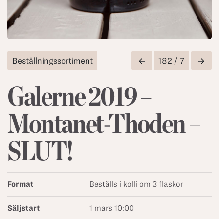
Beställningssortiment
182 / 7
arrow_back
arrow_forward
Galerne 2019 –
Montanet-Thoden –
SLUT!
Format
Beställs i kolli om 3 flaskor
Säljstart
1 mars 10:00