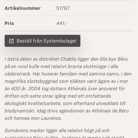
Artikelnummer
51767
Pris
441:-
launch
Beställ från Systembolaget
I östra delen av distriktet Chablis ligger den lilla byn Béru
på en rund kulle med relativt branta sluttningar i alla
väderstreck. Här huserar familjen med samma namn, i den
magnifika slottsbyggnad som släkten varit ägare av i mer
än 400 år.
2004 tog dottern Athénaïs över ansvaret för
driften och satte strax igång med ett omfattande
ekologiskt kvalitetsarbete, som efterhand utvecklats till
biodynamiskt. Idag drivs egendomen av Athénaïs de Béru
och hennes mor Laurence.
Domänens marker ligger alla relativt högt på och
runtomkring Béru-kullen. Jordarna är magra och starkt