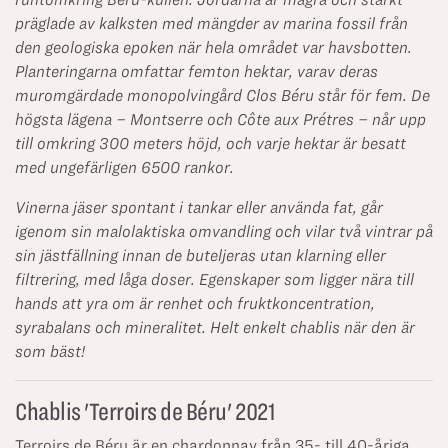
präglade av kalksten med mängder av marina fossil från
den geologiska epoken när hela området var havsbotten.
Planteringarna omfattar femton hektar, varav deras
muromgärdade monopolvingård Clos Béru står för fem. De
högsta lägena – Montserre och Côte aux Prétres – når upp
till omkring 300 meters höjd, och varje hektar är besatt
med ungefärligen 6500 rankor.
Vinerna jäser spontant i tankar eller använda fat, går
igenom sin malolaktiska omvandling och vilar två vintrar på
sin jästfällning innan de buteljeras utan klarning eller
filtrering, med låga doser. Egenskaper som ligger nära till
hands att yra om är renhet och fruktkoncentration,
syrabalans och mineralitet. Helt enkelt chablis när den är
som bäst!
Chablis 'Terroirs de Béru' 2021
Terroirs de Béru är en chardonnay från 35- till 40-åriga