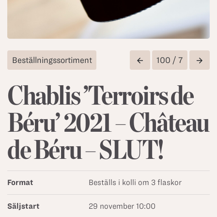
Beställningssortiment
100 / 7
arrow_back
arrow_forward
Chablis ’Terroirs de
Béru’ 2021 – Château
de Béru – SLUT!
Format
Beställs i kolli om 3 flaskor
Säljstart
29 november 10:00