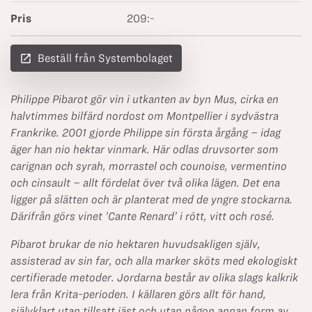
Pris
209:-
launch
Beställ från Systembolaget
Philippe Pibarot gör vin i utkanten av byn Mus, cirka en
halvtimmes bilfärd nordost om Montpellier i sydvästra
Frankrike. 2001 gjorde Philippe sin första årgång – idag
äger han nio hektar vinmark. Här odlas druvsorter som
carignan och syrah, morrastel och counoise, vermentino
och cinsault – allt fördelat över två olika lägen. Det ena
ligger på slätten och är planterat med de yngre stockarna.
Därifrån görs vinet ’Cante Renard’ i rött, vitt och rosé.
Pibarot brukar de nio hektaren huvudsakligen själv,
assisterad av sin far, och alla marker sköts med ekologiskt
certifierade metoder. Jordarna består av olika slags kalkrik
lera från Krita-perioden. I källaren görs allt för hand,
självklart utan tillsatt jäst och utan någon annan form av