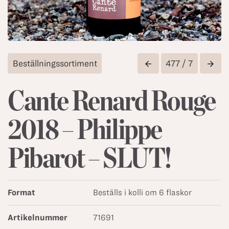
Beställningssortiment
477 / 7
arrow_back
arrow_forward
Cante Renard Rouge
2018 – Philippe
Pibarot – SLUT!
Format
Beställs i kolli om 6 flaskor
Artikelnummer
71691