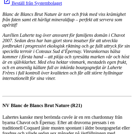
launch
Beställ från Systembolaget
Blanc de Blancs Brut Nature är torr och frisk med viss krämighet
från faten samt ett härligt mineraldjup – perfekt att servera som
apéritif!
Aurélien Laherte tog över ansvaret för familjens domän i Chavot
2007. Sedan dess har han gjort stora insatser för att utveckla
jordbruket i progressivt ekologisk riktning och ge fullt uttryck för sin
speciella terroir i Coteaux Sud d’Épernay. Vinrankornas hälsa
kommer i första hand – att plöja och syresätta marken vår och höst
är en självklarhet. Med elva hektar vinmark, mestadels egen frukt,
och en ansenlig källare full av inkörda bourgognefat är Laherte
Frères i full kontroll över kvaliteten och får allt större hyllningar
internationellt för sina viner.
NV Blanc de Blancs Brut Nature (R21)
Lahertes kanske mest berömda cuvée är en ren chardonnay från
byarna Chavot och Épernay. Efter att druvorna pressats i en
traditionell Coquard jäste musten spontant i äldre bourgognefat eller
foudres och vilade sedan sex månader på jästfällningen med