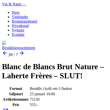
Vin & Natur
Hem
Vinbönder
Restaurangkund
Privatkund
Nyheter
Kontakt
Beställningssortiment
arrow_back
arrow_forward
89 / 7
Blanc de Blancs Brut Nature –
Laherte Frères – SLUT!
Format
Beställs i kolli om 3 flaskor
Säljstart
23 januari 10:00
Artikelnummer
72150
Pris
555:-