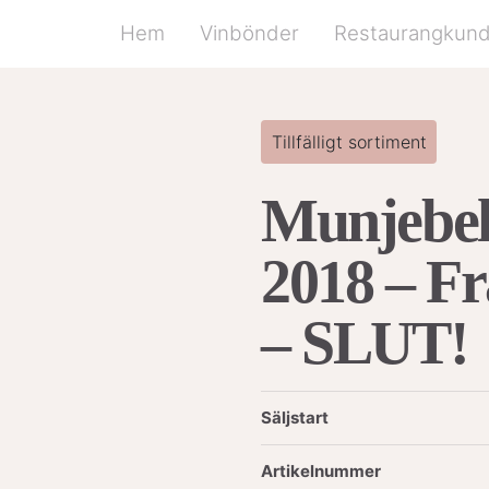
Hem
Vinbönder
Restaurangkun
Tillfälligt sortiment
Munjebe
2018 – Fr
– SLUT!
Säljstart
Artikelnummer