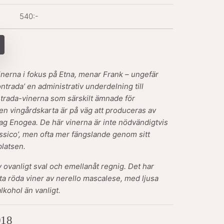
540:-
nerna i fokus på Etna, menar Frank – ungefär
ontrada’
en administrativ underdelning till
trada-vinerna som särskilt ämnade för
 en vingårdskarta är på väg att produceras av
ag Enogea. De här vinerna är inte nödvändigtvis
ssico’, men ofta mer fängslande genom sitt
platsen.
 ovanligt sval och emellanåt regnig. Det har
nta röda viner av nerello mascalese, med ljusa
lkohol än vanligt.
018