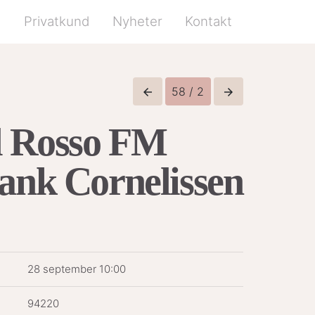
d
Privatkund
Nyheter
Kontakt
58 / 2
arrow_back
arrow_forward
l Rosso FM
ank Cornelissen
28 september 10:00
94220