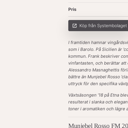
Pris
Köp från Systembolaget
launch
I framtiden hamnar vingårdsvi
som i Barolo. På Sicilien är
’c
kommun. Frank beskriver con
vinfantasten, och berättar att
Alessandro Masnaghettis förl
bättre än Munjebel Rosso ’cla
uttryck för den specifika växt
Växtsäsongen ‘18 på Etna blev
resulterat i slanka och elega
toner i aromatiken och lägre a
Munjebel Rosso FM 2