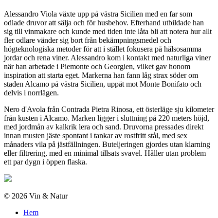
Alessandro Viola växte upp på västra Sicilien med en far som
odlade druvor att sälja och för husbehov. Efterhand utbildade han
sig till vinmakare och kunde med tiden inte låta bli att notera hur allt
fler odlare vänder sig bort från bekämpningsmedel och
högteknologiska metoder för att i stället fokusera på hälsosamma
jordar och rena viner. Alessandro kom i kontakt med naturliga viner
när han arbetade i Piemonte och Georgien, vilket gav honom
inspiration att starta eget. Markerna han fann låg strax söder om
staden Alcamo på västra Sicilien, uppåt mot Monte Bonifato och
delvis i norrlägen.
Nero d'Avola från Contrada Pietra Rinosa, ett österläge sju kilometer
från kusten i Alcamo. Marken ligger i sluttning på 220 meters höjd,
med jordmån av kalkrik lera och sand. Druvorna pressades direkt
innan musten jäste spontant i tankar av rostfritt stål, med sex
månaders vila på jästfällningen. Buteljeringen gjordes utan klarning
eller filtrering, med en minimal tillsats svavel. Håller utan problem
ett par dygn i öppen flaska.
© 2026 Vin & Natur
Hem