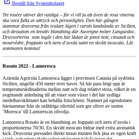
launch
Beställ från Systembolaget
Tre roséer utöver det vanliga – för vi vill ju att även de rosa vinerna
ska vara fulla av uttryck och personlighet. Den här gången
stammar druvorna från svalare lägen i varsin landsända av Sicilien,
och dessutom en kreativ blandning där Auvergne möter Languedoc.
Druvsorterna som ingår i den här lådan är pinot noir, cinsault och
mourvèdre, frappato och nero d’avola samt en skvätt moscato. Låt
sommaren komma!
Rosato 2022 - Lamoresca
Azienda Agricola Lamoresca ligger i provinsen Catania på sydöstra
Sicilien, ungefär 450 meter över havet. Så här pass högt upp är
temperaturskillnaderna mellan natt och dag relativt stora, vilket är en
avgörande anledning till att viner som växer i det här sydliga
medelhavsklimatet kan behålla fräschören. Namnet på egendomen
härstammar från de uråldriga olivträd som ger oliver av sorten
’Moresca’ till Lamorescas olivolja.
Lamoresca Rosato är en blandning av frappato och nero d’avola i
proportionerna 70/30. En skvätt moscato bidrar med extra aromatisk
kick. Druvorna pressades direkt innan musten fick jäsa av egen kraft
i tank, och vinet vilade sedan ett knappt halvår innan det