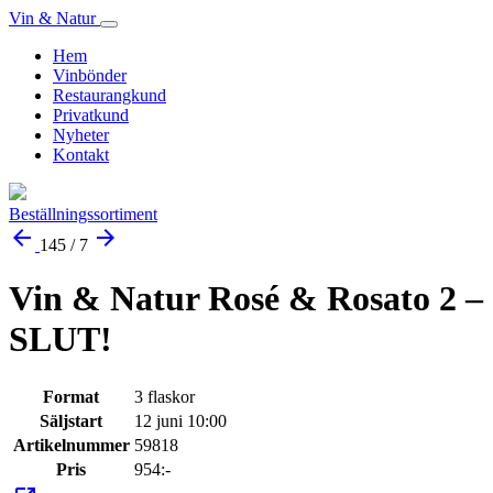
Vin & Natur
Hem
Vinbönder
Restaurangkund
Privatkund
Nyheter
Kontakt
Beställningssortiment
arrow_back
arrow_forward
145 / 7
Vin & Natur Rosé & Rosato 2 –
SLUT!
Format
3 flaskor
Säljstart
12 juni 10:00
Artikelnummer
59818
Pris
954:-