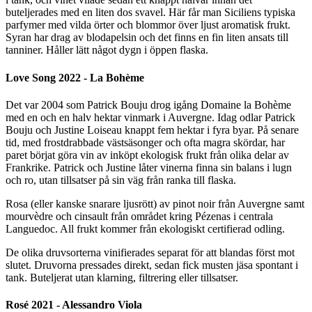
buteljerades med en liten dos svavel. Här får man Siciliens typiska
parfymer med vilda örter och blommor över ljust aromatisk frukt.
Syran har drag av blodapelsin och det finns en fin liten ansats till
tanniner. Håller lätt något dygn i öppen flaska.
Love Song 2022 - La Bohème
Det var 2004 som Patrick Bouju drog igång Domaine la Bohème
med en och en halv hektar vinmark i Auvergne. Idag odlar Patrick
Bouju och Justine Loiseau knappt fem hektar i fyra byar. På senare
tid, med frostdrabbade västsäsonger och ofta magra skördar, har
paret börjat göra vin av inköpt ekologisk frukt från olika delar av
Frankrike. Patrick och Justine låter vinerna finna sin balans i lugn
och ro, utan tillsatser på sin väg från ranka till flaska.
Rosa (eller kanske snarare ljusrött) av pinot noir från Auvergne samt
mourvèdre och cinsault från området kring Pézenas i centrala
Languedoc. All frukt kommer från ekologiskt certifierad odling.
De olika druvsorterna vinifierades separat för att blandas först mot
slutet. Druvorna pressades direkt, sedan fick musten jäsa spontant i
tank. Buteljerat utan klarning, filtrering eller tillsatser.
Rosé 2021 - Alessandro Viola