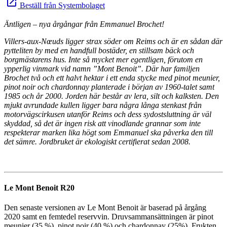
launch
Beställ från Systembolaget
Äntligen – nya årgångar från Emmanuel Brochet!
Villers-aux-Nœuds ligger strax söder om Reims och är en sådan där
pytteliten by med en handfull bostäder, en stillsam bäck och
borgmästarens hus. Inte så mycket mer egentligen, förutom en
ypperlig vinmark vid namn ”Mont Benoit”. Där har familjen
Brochet två och ett halvt hektar i ett enda stycke med pinot meunier,
pinot noir och chardonnay planterade i början av 1960-talet samt
1985 och år 2000. Jorden här består av lera, silt och kalksten. Den
mjukt avrundade kullen ligger bara några långa stenkast från
motorvägscirkusen utanför Reims och dess sydostsluttning är väl
skyddad, så det är ingen risk att vinodlande grannar som inte
respekterar marken lika högt som Emmanuel ska påverka den till
det sämre. Jordbruket är ekologiskt certifierat sedan 2008.
Le Mont Benoit R20
Den senaste versionen av Le Mont Benoit är baserad på årgång
2020 samt en femtedel reservvin. Druvsammansättningen är pinot
meunier (35 %), pinot noir (40 %) och chardonnay (25%). Frukten