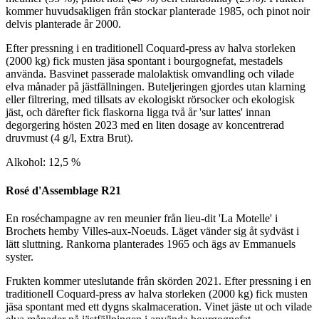
kommer huvudsakligen från stockar planterade 1985, och pinot noir
delvis planterade år 2000.
Efter pressning i en traditionell Coquard-press av halva storleken
(2000 kg) fick musten jäsa spontant i bourgognefat, mestadels
använda. Basvinet passerade malolaktisk omvandling och vilade
elva månader på jästfällningen. Buteljeringen gjordes utan klarning
eller filtrering, med tillsats av ekologiskt rörsocker och ekologisk
jäst, och därefter fick flaskorna ligga två år 'sur lattes' innan
degorgering hösten 2023 med en liten dosage av koncentrerad
druvmust (4 g/l, Extra Brut).
Alkohol: 12,5 %
Rosé d'Assemblage R21
En roséchampagne av ren meunier från lieu-dit 'La Motelle' i
Brochets hemby Villes-aux-Noeuds. Läget vänder sig åt sydväst i
lätt sluttning. Rankorna planterades 1965 och ägs av Emmanuels
syster.
Frukten kommer uteslutande från skörden 2021. Efter pressning i en
traditionell Coquard-press av halva storleken (2000 kg) fick musten
jäsa spontant med ett dygns skalmaceration. Vinet jäste ut och vilade