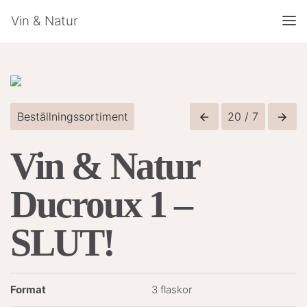
Vin & Natur
Beställningssortiment
20 / 7
arrow_back
arrow_forward
Vin & Natur
Ducroux 1 –
SLUT!
Format
3 flaskor