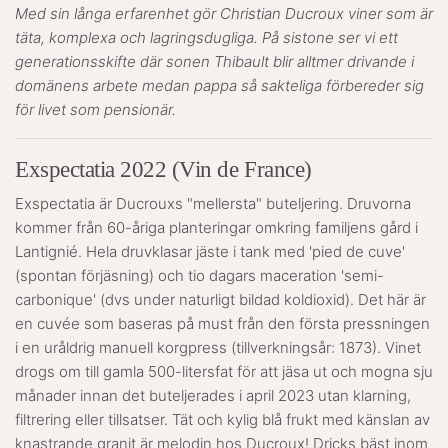
Med sin långa erfarenhet gör Christian Ducroux viner som är
täta, komplexa och lagringsdugliga. På sistone ser vi ett
generationsskifte där sonen Thibault blir alltmer drivande i
domänens arbete medan pappa så sakteliga förbereder sig
för livet som pensionär.
Exspectatia 2022 (Vin de France)
Exspectatia är Ducrouxs "mellersta" buteljering. Druvorna
kommer från 60-åriga planteringar omkring familjens gård i
Lantignié. Hela druvklasar jäste i tank med 'pied de cuve'
(spontan förjäsning) och tio dagars maceration 'semi-
carbonique' (dvs under naturligt bildad koldioxid). Det här är
en cuvée som baseras på must från den första pressningen
i en uråldrig manuell korgpress (tillverkningsår: 1873). Vinet
drogs om till gamla 500-litersfat för att jäsa ut och mogna sju
månader innan det buteljerades i april 2023 utan klarning,
filtrering eller tillsatser. Tät och kylig blå frukt med känslan av
knastrande granit är melodin hos Ducroux! Dricks bäst inom