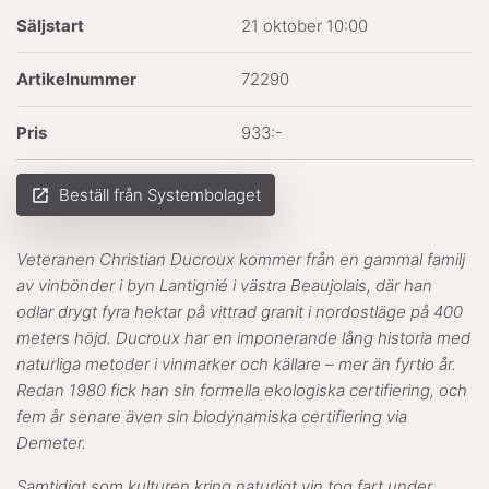
Säljstart
21 oktober 10:00
Artikelnummer
72290
Pris
933:-
Beställ från Systembolaget
launch
Veteranen Christian Ducroux kommer från en gammal familj
av vinbönder i byn Lantignié i västra Beaujolais, där han
odlar drygt fyra hektar på vittrad granit i nordostläge på 400
meters höjd. Ducroux har en imponerande lång historia med
naturliga metoder i vinmarker och källare – mer än fyrtio år.
Redan 1980 fick han sin formella ekologiska certifiering, och
fem år senare även sin biodynamiska certifiering via
Demeter.
Samtidigt som kulturen kring naturligt vin tog fart under