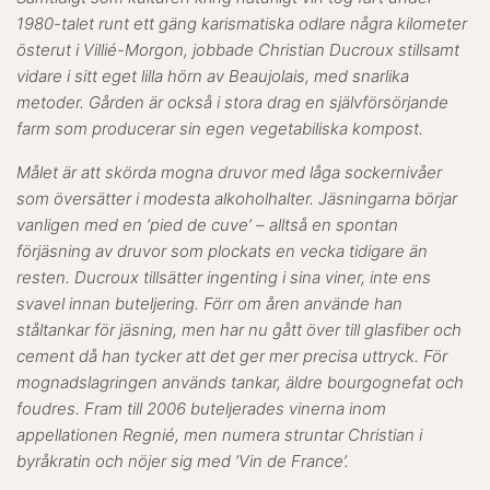
1980-talet runt ett gäng karismatiska odlare några kilometer
österut i Villié-Morgon, jobbade Christian Ducroux stillsamt
vidare i sitt eget lilla hörn av Beaujolais, med snarlika
metoder. Gården är också i stora drag en självförsörjande
farm som producerar sin egen vegetabiliska kompost.
Målet är att skörda mogna druvor med låga sockernivåer
som översätter i modesta alkoholhalter. Jäsningarna börjar
vanligen med en ’pied de cuve’ – alltså en spontan
förjäsning av druvor som plockats en vecka tidigare än
resten. Ducroux tillsätter ingenting i sina viner, inte ens
svavel innan buteljering. Förr om åren använde han
ståltankar för jäsning, men har nu gått över till glasfiber och
cement då han tycker att det ger mer precisa uttryck. För
mognadslagringen används tankar, äldre bourgognefat och
foudres. Fram till 2006 buteljerades vinerna inom
appellationen Regnié, men numera struntar Christian i
byråkratin och nöjer sig med ’Vin de France’.