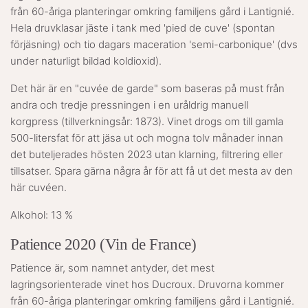
från 60-åriga planteringar omkring familjens gård i Lantignié.
Hela druvklasar jäste i tank med 'pied de cuve' (spontan
förjäsning) och tio dagars maceration 'semi-carbonique' (dvs
under naturligt bildad koldioxid).
Det här är en "cuvée de garde" som baseras på must från
andra och tredje pressningen i en uråldrig manuell
korgpress (tillverkningsår: 1873). Vinet drogs om till gamla
500-litersfat för att jäsa ut och mogna tolv månader innan
det buteljerades hösten 2023 utan klarning, filtrering eller
tillsatser. Spara gärna några år för att få ut det mesta av den
här cuvéen.
Alkohol: 13 %
Patience 2020 (Vin de France)
Patience är, som namnet antyder, det mest
lagringsorienterade vinet hos Ducroux. Druvorna kommer
från 60-åriga planteringar omkring familjens gård i Lantignié.