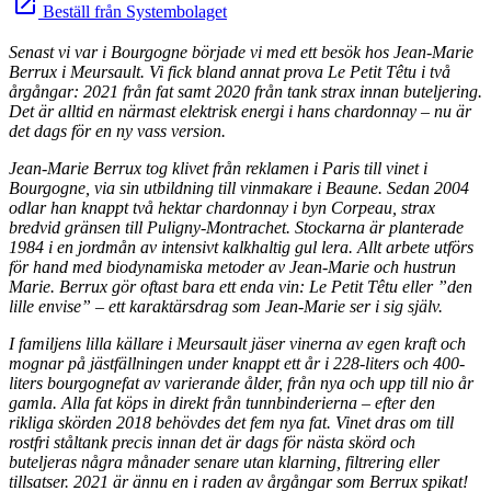
launch
Beställ från Systembolaget
Senast vi var i Bourgogne började vi med ett besök hos Jean-Marie
Berrux i Meursault. Vi fick bland annat prova Le Petit Têtu i två
årgångar: 2021 från fat samt 2020 från tank strax innan buteljering.
Det är alltid en närmast elektrisk energi i hans chardonnay – nu är
det dags för en ny vass version.
Jean-Marie Berrux tog klivet från reklamen i Paris till vinet i
Bourgogne, via sin utbildning till vinmakare i Beaune. Sedan 2004
odlar han knappt två hektar chardonnay i byn Corpeau, strax
bredvid gränsen till Puligny-Montrachet. Stockarna är planterade
1984 i en jordmån av intensivt kalkhaltig gul lera. Allt arbete utförs
för hand med biodynamiska metoder av Jean-Marie och hustrun
Marie. Berrux gör oftast bara ett enda vin: Le Petit Têtu eller ”den
lille envise” – ett karaktärsdrag som Jean-Marie ser i sig själv.
I familjens lilla källare i Meursault jäser vinerna av egen kraft och
mognar på jästfällningen under knappt ett år i 228-liters och 400-
liters bourgognefat av varierande ålder, från nya och upp till nio år
gamla. Alla fat köps in direkt från tunnbinderierna – efter den
rikliga skörden 2018 behövdes det fem nya fat. Vinet dras om till
rostfri ståltank precis innan det är dags för nästa skörd och
buteljeras några månader senare utan klarning, filtrering eller
tillsatser. 2021 är ännu en i raden av årgångar som Berrux spikat!