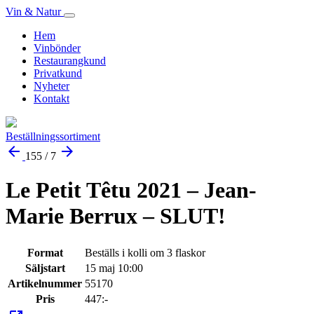
Vin & Natur
Hem
Vinbönder
Restaurangkund
Privatkund
Nyheter
Kontakt
Beställningssortiment
arrow_back
arrow_forward
155 / 7
Le Petit Têtu 2021 – Jean-
Marie Berrux – SLUT!
Format
Beställs i kolli om 3 flaskor
Säljstart
15 maj 10:00
Artikelnummer
55170
Pris
447:-