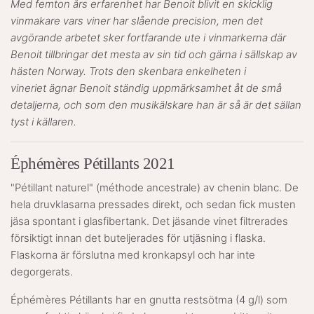
Med femton års erfarenhet har Benoit blivit en skicklig
vinmakare vars viner har slående precision, men det
avgörande arbetet sker fortfarande ute i vinmarkerna där
Benoit tillbringar det mesta av sin tid och gärna i sällskap av
hästen Norway. Trots den skenbara enkelheten i
vineriet ägnar Benoit ständig uppmärksamhet åt de små
detaljerna, och som den musikälskare han är så är det sällan
tyst i källaren.
Éphémères Pétillants 2021
"Pétillant naturel" (méthode ancestrale) av chenin blanc. De
hela druvklasarna pressades direkt, och sedan fick musten
jäsa spontant i glasfibertank. Det jäsande vinet filtrerades
försiktigt innan det buteljerades för utjäsning i flaska.
Flaskorna är förslutna med kronkapsyl och har inte
degorgerats.
Éphémères Pétillants har en gnutta restsötma (4 g/l) som