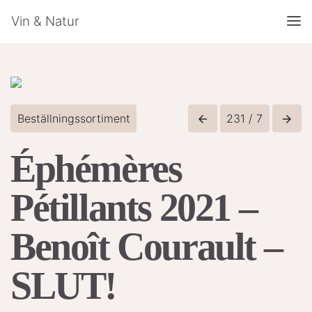
Vin & Natur
Beställningssortiment
231 / 7
arrow_back
arrow_forward
Éphémères
Pétillants 2021 –
Benoît Courault –
SLUT!