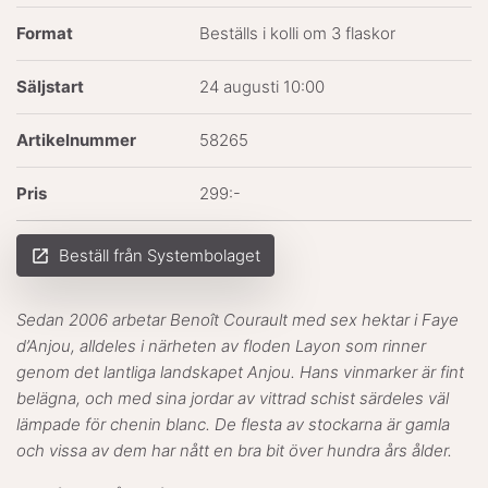
Format
Beställs i kolli om 3 flaskor
Säljstart
24 augusti 10:00
Artikelnummer
58265
Pris
299:-
Beställ från Systembolaget
launch
Sedan 2006 arbetar Benoît Courault med sex hektar i Faye
d’Anjou, alldeles i närheten av floden Layon som rinner
genom det lantliga landskapet Anjou. Hans vinmarker är fint
belägna, och med sina jordar av vittrad schist särdeles väl
lämpade för chenin blanc. De flesta av stockarna är gamla
och vissa av dem har nått en bra bit över hundra års ålder.