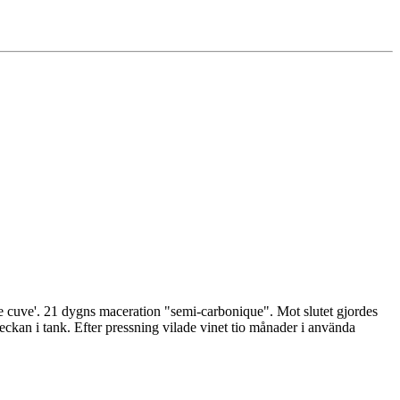
de cuve'. 21 dygns maceration "semi-carbonique". Mot slutet gjordes
ckan i tank. Efter pressning vilade vinet tio månader i använda