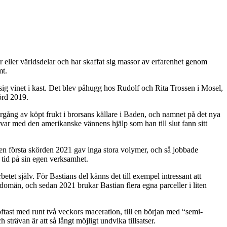
eller världsdelar och har skaffat sig massor av erfarenhet genom
mt.
 vinet i kast. Det blev påhugg hos Rudolf och Rita Trossen i Mosel,
körd 2019.
a årgång av köpt frukt i brorsans källare i Baden, och namnet på det nya
 var med den amerikanske vännens hjälp som han till slut fann sitt
en första skörden 2021 gav inga stora volymer, och så jobbade
n tid på sin egen verksamhet.
tet själv. För Bastians del känns det till exempel intressant att
domän, och sedan 2021 brukar Bastian flera egna parceller i liten
ftast med runt två veckors maceration, till en början med “semi-
trävan är att så långt möjligt undvika tillsatser.