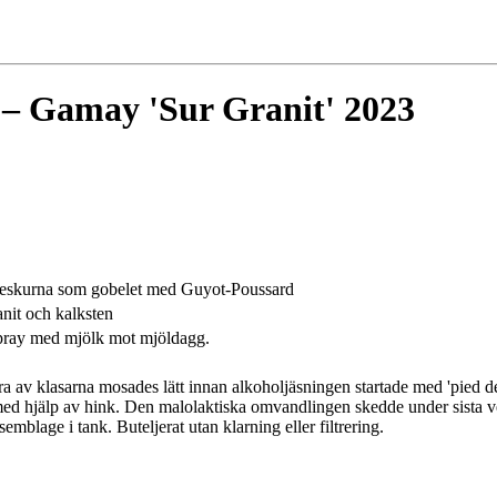
 – Gamay 'Sur Granit' 2023
 beskurna som gobelet med Guyot-Poussard
nit och kalksten
Spray med mjölk mot mjöldagg.
ra av klasarna mosades lätt innan alkoholjäsningen startade med 'pied 
med hjälp av hink. Den malolaktiska omvandlingen skedde under sista ve
mblage i tank. Buteljerat utan klarning eller filtrering.