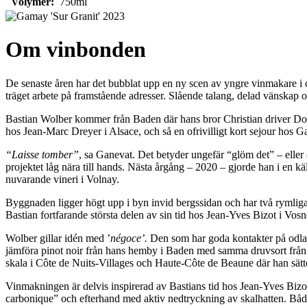
Volymer:
750ml
Om vinbonden
De senaste åren har det bubblat upp en ny scen av yngre vinmakare i 
träget arbete på framstående adresser. Slående talang, delad vänskap 
Bastian Wolber kommer från Baden där hans bror Christian driver Do
hos Jean-Marc Dreyer i Alsace, och så en ofrivilligt kort sejour hos 
“Laisse tomber”
, sa Ganevat. Det betyder ungefär “glöm det” – eller o
projektet låg nära till hands. Nästa årgång – 2020 – gjorde han i en 
nuvarande vineri i Volnay.
Byggnaden ligger högt upp i byn invid bergssidan och har två rymlig
Bastian fortfarande största delen av sin tid hos Jean-Yves Bizot i Vos
Wolber gillar idén med ’
négoce’.
Den som har goda kontakter på odlarsi
jämföra pinot noir från hans hemby i Baden med samma druvsort från Ha
skala i Côte de Nuits-Villages och Haute-Côte de Beaune där han sätter
Vinmakningen är delvis inspirerad av Bastians tid hos Jean-Yves Bizot.
carbonique” och efterhand med aktiv nedtryckning av skalhatten. Både de