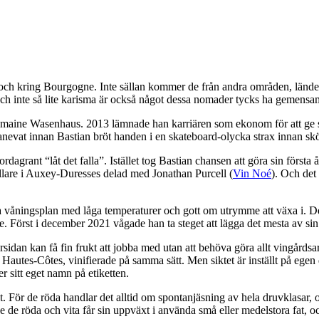
och kring Bourgogne. Inte sällan kommer de från andra områden, länder 
och inte så lite karisma är också något dessa nomader tycks ha gemensa
maine Wasenhaus. 2013 lämnade han karriären som ekonom för att ge sig
Ganevat innan Bastian bröt handen i en skateboard-olycka strax innan s
rdagrant “låt det falla”. Istället tog Bastian chansen att göra sin först
källare i Auxey-Duresses delad med Jonathan Purcell (
Vin Noé
). Och det
a våningsplan med låga temperaturer och gott om utrymme att växa i. D
ne. Först i december 2021 vågade han ta steget att lägga det mesta av si
dan kan få fin frukt att jobba med utan att behöva göra allt vingårdsarbe
utes-Côtes, vinifierade på samma sätt. Men siktet är inställt på egen 
 sitt eget namn på etiketten.
 För de röda handlar det alltid om spontanjäsning av hela druvklasar, o
 röda och vita får sin uppväxt i använda små eller medelstora fat, och s