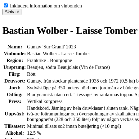
Inkludera information om vinbonden
Skriv ut
Bastian Wolber - Laisse Tomber
Namn:
Gamay 'Sur Granit' 2023
Vinbonde:
Bastian Wolber - Laisse Tomber
Region:
Frankrike - Bourgogne
Ursprung:
Beaujeu, södra Beaujolais (Vin de France)
Färg:
Rött
Druvsort:
Gamay, från stockar planterade 1935 och 1972 (0,5 ha)
Jord:
Sydvästläge på 350 meters höjd med jordmån av både gra
Odling:
Biodynamisk utan cert. 'Tressage' av rankornas toppar. 
Press:
Vertikal korgpress
Handskörd. Jäsning av hela druvklasar i sluten tank. Någ
Uppväxt:
två-tre fottrampningar och överspolningar av skalhatten 
bourgognefat (228 och 350 liter) följt av någon veckas asse
Tillsatser:
Minimal tillsats so2 innan buteljering (<10 mg/l)
Alkohol:
12,5 %