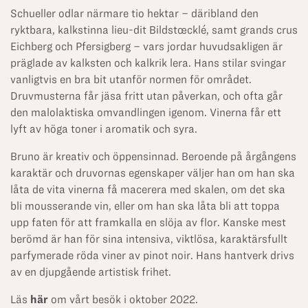
Schueller odlar närmare tio hektar – däribland den
ryktbara, kalkstinna lieu-dit Bildstœcklé, samt grands crus
Eichberg och Pfersigberg – vars jordar huvudsakligen är
präglade av kalksten och kalkrik lera. Hans stilar svingar
vanligtvis en bra bit utanför normen för området.
Druvmusterna får jäsa fritt utan påverkan, och ofta går
den malolaktiska omvandlingen igenom. Vinerna får ett
lyft av höga toner i aromatik och syra.
Bruno är kreativ och öppensinnad. Beroende på årgångens
karaktär och druvornas egenskaper väljer han om han ska
låta de vita vinerna få macerera med skalen, om det ska
bli mousserande vin, eller om han ska låta bli att toppa
upp faten för att framkalla en slöja av flor. Kanske mest
berömd är han för sina intensiva, viktlösa, karaktärsfullt
parfymerade röda viner av pinot noir. Hans hantverk drivs
av en djupgående artistisk frihet.
Läs
här
om vårt besök i oktober 2022.