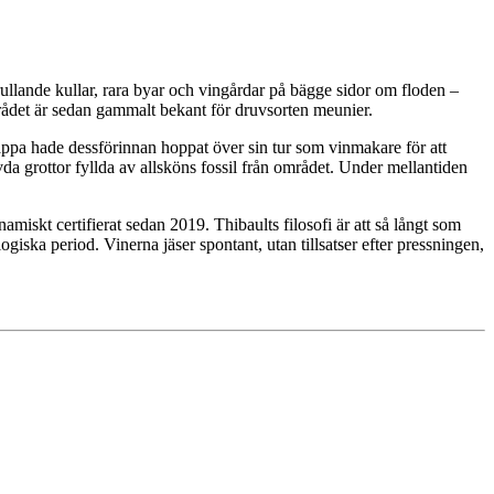
llande kullar, rara byar och vingårdar på bägge sidor om floden –
Området är sedan gammalt bekant för druvsorten meunier.
pappa hade dessförinnan hoppat över sin tur som vinmakare för att
da grottor fyllda av allsköns fossil från området. Under mellantiden
miskt certifierat sedan 2019. Thibaults filosofi är att så långt som
giska period. Vinerna jäser spontant, utan tillsatser efter pressningen,
.