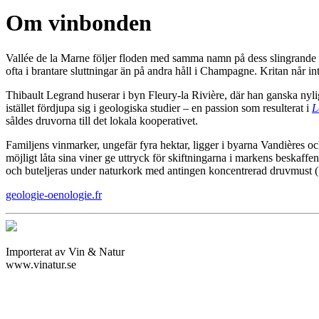
Om vinbonden
Vallée de la Marne följer floden med samma namn på dess slingrande v
ofta i brantare sluttningar än på andra håll i Champagne. Kritan når in
Thibault Legrand huserar i byn Fleury-la Rivière, där han ganska nyli
istället fördjupa sig i geologiska studier – en passion som resulterat i
L
såldes druvorna till det lokala kooperativet.
Familjens vinmarker, ungefär fyra hektar, ligger i byarna Vandières och
möjligt låta sina viner ge uttryck för skiftningarna i markens beskaffe
och buteljeras under naturkork med antingen koncentrerad druvmust (M
geologie-oenologie.fr
Importerat av Vin & Natur
www.vinatur.se