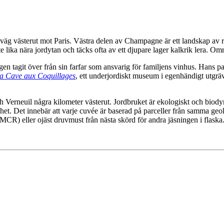
äg västerut mot Paris. Västra delen av Champagne är ett landskap av ru
te lika nära jordytan och täcks ofta av ett djupare lager kalkrik lera. 
gen tagit över från sin farfar som ansvarig för familjens vinhus. Hans 
a Cave aux Coquillages
, ett underjordiskt museum i egenhändigt utgräv
 Verneuil några kilometer västerut. Jordbruket är ekologiskt och biodyna
nhet. Det innebär att varje cuvée är baserad på parceller från samma geolo
CR) eller ojäst druvmust från nästa skörd för andra jäsningen i flaska