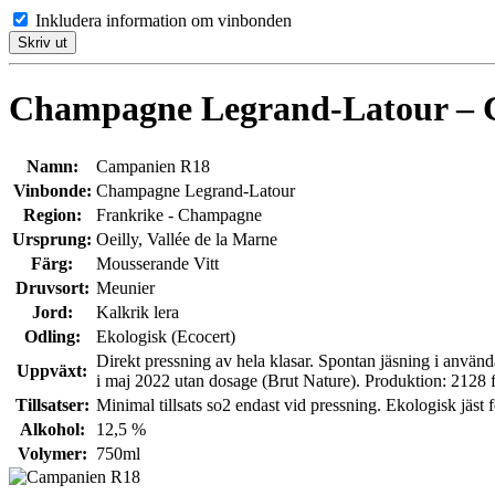
Inkludera information om vinbonden
Skriv ut
Champagne Legrand-Latour – 
Namn:
Campanien R18
Vinbonde:
Champagne Legrand-Latour
Region:
Frankrike - Champagne
Ursprung:
Oeilly, Vallée de la Marne
Färg:
Mousserande Vitt
Druvsort:
Meunier
Jord:
Kalkrik lera
Odling:
Ekologisk (Ecocert)
Direkt pressning av hela klasar. Spontan jäsning i använd
Uppväxt:
i maj 2022 utan dosage (Brut Nature). Produktion: 2128 f
Tillsatser:
Minimal tillsats so2 endast vid pressning. Ekologisk jäst f
Alkohol:
12,5 %
Volymer:
750ml