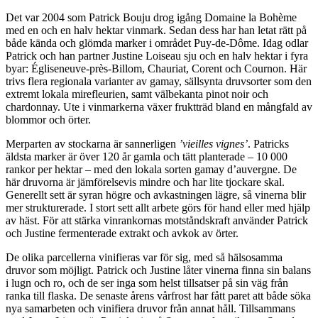
Det var 2004 som Patrick Bouju drog igång Domaine la Bohème
med en och en halv hektar vinmark. Sedan dess har han letat rätt på
både kända och glömda marker i området Puy-de-Dôme. Idag odlar
Patrick och han partner Justine Loiseau sju och en halv hektar i fyra
byar: Égliseneuve-près-Billom, Chauriat, Corent och Cournon. Här
trivs flera regionala varianter av gamay, sällsynta druvsorter som den
extremt lokala mirefleurien, samt välbekanta pinot noir och
chardonnay. Ute i vinmarkerna växer fruktträd bland en mångfald av
blommor och örter.
Merparten av stockarna är sannerligen
’vieilles vignes’
. Patricks
äldsta marker är över 120 år gamla och tätt planterade – 10 000
rankor per hektar – med den lokala sorten gamay d’auvergne. De
här druvorna är jämförelsevis mindre och har lite tjockare skal.
Generellt sett är syran högre och avkastningen lägre, så vinerna blir
mer strukturerade. I stort sett allt arbete görs för hand eller med hjälp
av häst. För att stärka vinrankornas motståndskraft använder Patrick
och Justine fermenterade extrakt och avkok av örter.
De olika parcellerna vinifieras var för sig, med så hälsosamma
druvor som möjligt. Patrick och Justine låter vinerna finna sin balans
i lugn och ro, och de ser inga som helst tillsatser på sin väg från
ranka till flaska. De senaste årens vårfrost har fått paret att både söka
nya samarbeten och vinifiera druvor från annat håll. Tillsammans