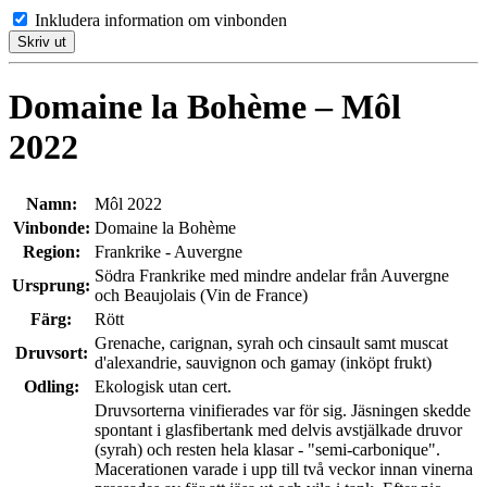
Inkludera information om vinbonden
Skriv ut
Domaine la Bohème – Môl
2022
Namn:
Môl 2022
Vinbonde:
Domaine la Bohème
Region:
Frankrike - Auvergne
Södra Frankrike med mindre andelar från Auvergne
Ursprung:
och Beaujolais (Vin de France)
Färg:
Rött
Grenache, carignan, syrah och cinsault samt muscat
Druvsort:
d'alexandrie, sauvignon och gamay (inköpt frukt)
Odling:
Ekologisk utan cert.
Druvsorterna vinifierades var för sig. Jäsningen skedde
spontant i glasfibertank med delvis avstjälkade druvor
(syrah) och resten hela klasar - "semi-carbonique".
Macerationen varade i upp till två veckor innan vinerna