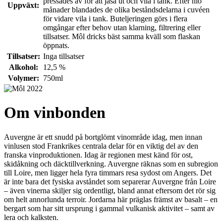
pressades av för att jäsa ut och vila i tank. Efter nio
Uppväxt:
månader blandades de olika beståndsdelarna i cuvéen
för vidare vila i tank. Buteljeringen görs i flera
omgångar efter behov utan klarning, filtrering eller
tillsatser. Môl dricks bäst samma kväll som flaskan
öppnats.
Tillsatser:
Inga tillsatser
Alkohol:
12,5 %
Volymer:
750ml
Om vinbonden
Auvergne är ett snudd på bortglömt vinområde idag, men innan
vinlusen stod Frankrikes centrala delar för en viktig del av den
franska vinproduktionen. Idag är regionen mest känd för ost,
skidåkning och däcktillverkning. Auvergne räknas som en subregion
till Loire, men ligger hela fyra timmars resa sydost om Angers. Det
är inte bara det fysiska avståndet som separerar Auvergne från Loire
– även vinerna skiljer sig ordentligt, bland annat eftersom det rör sig
om helt annorlunda terroir. Jordarna här präglas främst av basalt – en
bergart som har sitt ursprung i gammal vulkanisk aktivitet – samt av
lera och kalksten.