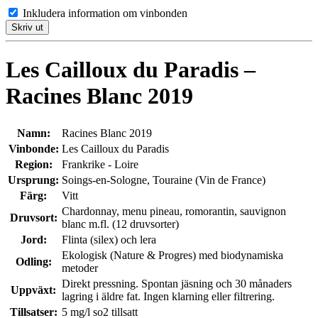
Inkludera information om vinbonden
Skriv ut
Les Cailloux du Paradis –
Racines Blanc 2019
Namn:
Racines Blanc 2019
Vinbonde:
Les Cailloux du Paradis
Region:
Frankrike - Loire
Ursprung:
Soings-en-Sologne, Touraine (Vin de France)
Färg:
Vitt
Chardonnay, menu pineau, romorantin, sauvignon
Druvsort:
blanc m.fl. (12 druvsorter)
Jord:
Flinta (silex) och lera
Ekologisk (Nature & Progres) med biodynamiska
Odling:
metoder
Direkt pressning. Spontan jäsning och 30 månaders
Uppväxt:
lagring i äldre fat. Ingen klarning eller filtrering.
Tillsatser:
5 mg/l so2 tillsatt