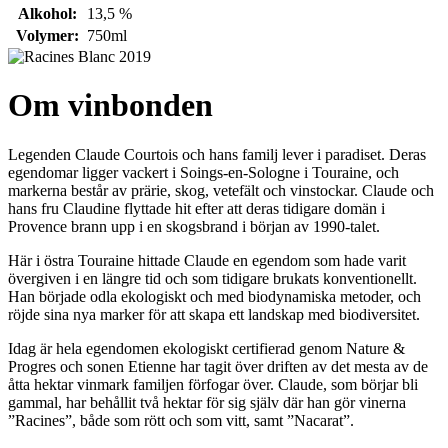
Alkohol:
13,5 %
Volymer:
750ml
Om vinbonden
Legenden Claude Courtois och hans familj lever i paradiset. Deras
egendomar ligger vackert i Soings-en-Sologne i Touraine, och
markerna består av prärie, skog, vetefält och vinstockar. Claude och
hans fru Claudine flyttade hit efter att deras tidigare domän i
Provence brann upp i en skogsbrand i början av 1990-talet.
Här i östra Touraine hittade Claude en egendom som hade varit
övergiven i en längre tid och som tidigare brukats konventionellt.
Han började odla ekologiskt och med biodynamiska metoder, och
röjde sina nya marker för att skapa ett landskap med biodiversitet.
Idag är hela egendomen ekologiskt certifierad genom Nature &
Progres och sonen Etienne har tagit över driften av det mesta av de
åtta hektar vinmark familjen förfogar över. Claude, som börjar bli
gammal, har behållit två hektar för sig själv där han gör vinerna
”Racines”, både som rött och som vitt, samt ”Nacarat”.