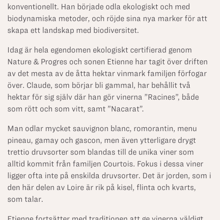
konventionellt. Han började odla ekologiskt och med
biodynamiska metoder, och röjde sina nya marker för att
skapa ett landskap med biodiversitet.
Idag är hela egendomen ekologiskt certifierad genom
Nature & Progres och sonen Etienne har tagit över driften
av det mesta av de åtta hektar vinmark familjen förfogar
över. Claude, som börjar bli gammal, har behållit två
hektar för sig själv där han gör vinerna ”Racines”, både
som rött och som vitt, samt ”Nacarat”.
Man odlar mycket sauvignon blanc, romorantin, menu
pineau, gamay och gascon, men även ytterligare drygt
trettio druvsorter som blandas till de unika viner som
alltid kommit från familjen Courtois. Fokus i dessa viner
ligger ofta inte på enskilda druvsorter. Det är jorden, som i
den här delen av Loire är rik på kisel, flinta och kvarts,
som talar.
Etienne fortsätter med traditionen att ge vinerna väldigt