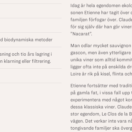
Idag är hela egendomen ekolo
sonen Etienne har tagit över 
familjen förfogar över. Claud
för sig själv där han gör vin
”Nacarat”.
med biodynamiska metoder
Man odlar mycket sauvignon 
gascon, men även ytterligare 
ing och tio års lagring i
unika viner som alltid kommit
klarning eller filtrering.
ligger ofta inte på enskilda d
Loire är rik på kisel, flinta o
Etienne fortsätter med traditi
på gamla fat, i vissa fall upp 
experimentera med något kortar
dessa klassiska viner. Claudes
stor egendom, Le Clos de la 
vägen. Det verkar inte vara n
tongivande familjer ska överg