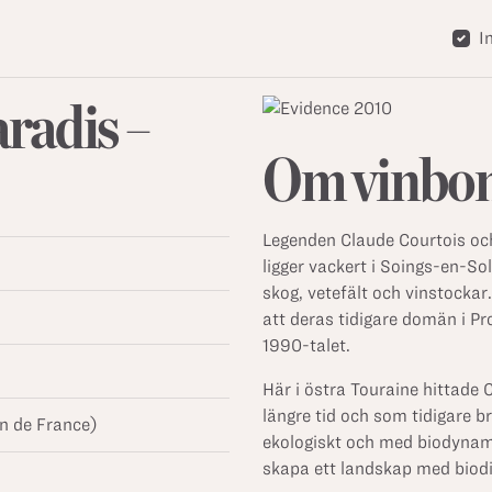
I
aradis –
Om vinbo
Legenden Claude Courtois och
ligger vackert i Soings-en-So
skog, vetefält och vinstockar.
att deras tidigare domän i Pr
1990-talet.
Här i östra Touraine hittade
längre tid och som tidigare b
n de France)
ekologiskt och med biodynami
skapa ett landskap med biodi