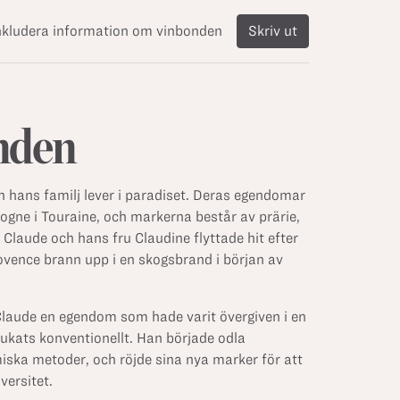
nkludera information om vinbonden
Skriv ut
nden
 hans familj lever i paradiset. Deras egendomar
logne i Touraine, och markerna består av prärie,
 Claude och hans fru Claudine flyttade hit efter
ovence brann upp i en skogsbrand i början av
 Claude en egendom som hade varit övergiven i en
rukats konventionellt. Han började odla
ska metoder, och röjde sina nya marker för att
versitet.