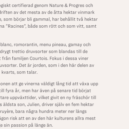
giskt certifierad genom Nature & Progres och
driften av det mesta av de åtta hektar vinmark
e, som börjar bli gammal, har behållit två hektar
erna ”Racines”, både som rött och som vitt, samt
blanc, romorantin, menu pineau, gamay och
drygt trettio druvsorter som blandas till de
 från familjen Courtois. Fokus i dessa viner
ruvsorter. Det är jorden, som i den här delen av
ch kvarts, som talar.
onen att ge vinerna väldigt lång tid att växa upp
till fyra år, men har även på senare tid börjat
e uppväxttider, vilket givit en ny fräschör till
 äldsta son, Julien, driver själv en fem hektar
Bruyère, bara några hundra meter ner längs
ågon risk att en av den här kulturens allra mest
e sin passion på länge än.