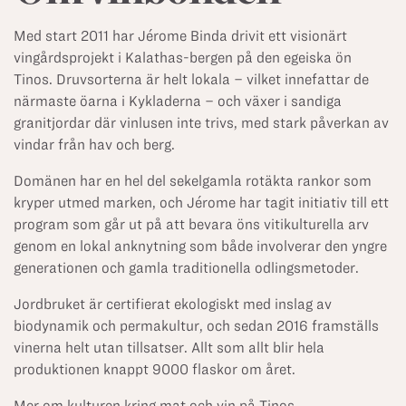
Med start 2011 har Jérome Binda drivit ett visionärt
vingårdsprojekt i Kalathas-bergen på den egeiska ön
Tinos. Druvsorterna är helt lokala – vilket innefattar de
närmaste öarna i Kykladerna – och växer i sandiga
granitjordar där vinlusen inte trivs, med stark påverkan av
vindar från hav och berg.
Domänen har en hel del sekelgamla rotäkta rankor som
kryper utmed marken, och Jérome har tagit initiativ till ett
program som går ut på att bevara öns vitikulturella arv
genom en lokal anknytning som både involverar den yngre
generationen och gamla traditionella odlingsmetoder.
Jordbruket är certifierat ekologiskt med inslag av
biodynamik och permakultur, och sedan 2016 framställs
vinerna helt utan tillsatser.
Allt som allt blir hela
produktionen knappt 9000 flaskor om året.
Mer om kulturen kring mat och vin på Tinos.