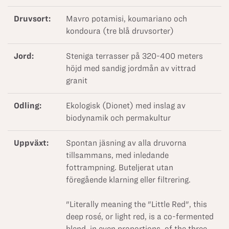
Druvsort:
Mavro potamisi, koumariano och
kondoura (tre blå druvsorter)
Jord:
Steniga terrasser på 320-400 meters
höjd med sandig jordmån av vittrad
granit
Odling:
Ekologisk (Dionet) med inslag av
biodynamik och permakultur
Uppväxt:
Spontan jäsning av alla druvorna
tillsammans, med inledande
fottrampning. Buteljerat utan
föregående klarning eller filtrering.
"Literally meaning the "Little Red", this
deep rosé, or light red, is a co-fermented
blend, in even proportions, of the three