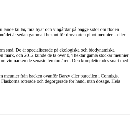
llande kullar, rara byar och vingårdar på bägge sidor om floden –
 Området är sedan gammalt bekant för druvsorten pinot meunier – eller
 som små. De är specialiserade på ekologiska och biodynamiska
a egen mark, och 2012 kunde de ta över 0,4 hektar gamla stockar meunier
nd om vinmarken de senaste femton åren. Den kompletterades snart med
 ren meunier från backen ovanför Barzy eller parcellen i Connigis,
vel. Flaskorna roterade och degorgerade för hand, utan dosage. Hela