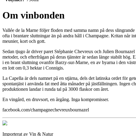
Om vinbonden
Vallée de la Marne följer floden med samma namn på dess slingrande v
ofta i brantare sluttningar än på andra håll i Champagne. Kritan når in
meunier, kort och gott.
Sedan tjugo år driver paret Stéphanie Chevreux och Julien Bournazel 
metoder, och efterfrågan på deras tjänster är sedan länge stabilt hög. 
i en brant sluttning ovanför Barzy-sur-Marne, en av byarna i den väs
en lott om 0,3 hektar i Connigis.
La Capella är dels namnet på en stjärna, dels det latinska ordet för ge
spontanjäst i använda fat med åtta månader på jästfällningen. Ingen cha
produktionen landar i runda tal på 3000 flaskor om året.
En vingård, en druvsort, en årgång. Inga kompromisser.
facebook.com/champagnechevreuxbournazel
Importerat av Vin & Natur