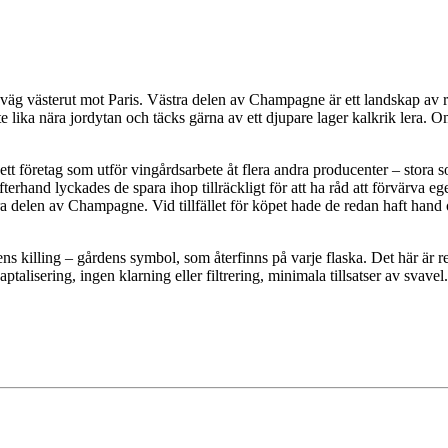
äg västerut mot Paris. Västra delen av Champagne är ett landskap av ru
te lika nära jordytan och täcks gärna av ett djupare lager kalkrik lera.
ett företag som utför vingårdsarbete åt flera andra producenter – stora
Efterhand lyckades de spara ihop tillräckligt för att ha råd att förvärv
tra delen av Champagne. Vid tillfället för köpet hade de redan haft ha
tens killing – gårdens symbol, som återfinns på varje flaska. Det här är
ptalisering, ingen klarning eller filtrering, minimala tillsatser av sva