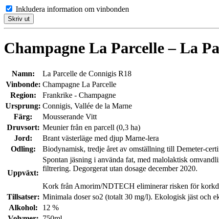
Inkludera information om vinbonden
Skriv ut
Champagne La Parcelle – La Par
Namn:
La Parcelle de Connigis R18
Vinbonde:
Champagne La Parcelle
Region:
Frankrike - Champagne
Ursprung:
Connigis, Vallée de la Marne
Färg:
Mousserande Vitt
Druvsort:
Meunier från en parcell (0,3 ha)
Jord:
Brant västerläge med djup Marne-lera
Odling:
Biodynamisk, tredje året av omställning till Demeter-certi
Spontan jäsning i använda fat, med malolaktisk omvandlin
filtrering. Degorgerat utan dosage december 2020.
Uppväxt:
Kork från Amorim/NDTECH eliminerar risken för korkde
Tillsatser:
Minimala doser so2 (totalt 30 mg/l). Ekologisk jäst och ek
Alkohol:
12 %
Volymer:
750ml