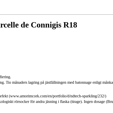
celle de Connigis R18
fiering.
g. Tio månaders lagring på jästfällningen med batonnage enligt månkale
fekt (www.amorimcork.com/en/portfolio/d/ndtech-sparkling/232/)
ologiskt rörsocker för andra jäsning i flaska (tirage). Ingen dosage (Br