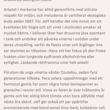
Arbetet i markerna har alltid genomförts med största
respekt för miljön, och metoderna är certifierat ekologiska
ända sedan 1987. För Jeff handlar det inte minst om att
kvaliteten blir högre och att vinet i slutändan smakar så
mycket bättre. I källaren låter han druvorna jäsa spontant
i tank och undviker att påverka vinerna i onödan under
deras utveckling, varför de flesta viner och årgångar inte
ser skymten av tillsatser. Hans stil har fokus på den friska
frukten utan tyngande sydfransk alkoholvärme eller
syltighet. Läskande rättframma viner helt enkelt!
Förutom de unga vinerna vårdar Coutelou, sedan fyra
generationer tillbaka, flera solera-uppsättningar med ett
femtiotal gamla fat samt några tiotal damejeanner av
grenache i rancio-stil. Vissa av faten är över tvåhundra år
gamla och har aldrig blivit tömda utan bara påfyllda med
nästa års skörd. Jeff gör också ett par apéritifer
aromatiserade med bland annat kina-bark, kolabönor och