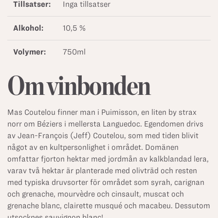
Tillsatser:
Inga tillsatser
Alkohol:
10,5 %
Volymer:
750ml
Om vinbonden
Mas Coutelou finner man i Puimisson, en liten by strax
norr om Béziers i mellersta Languedoc. Egendomen drivs
av Jean-François (Jeff) Coutelou, som med tiden blivit
något av en kultpersonlighet i området. Domänen
omfattar fjorton hektar med jordmån av kalkblandad lera,
varav två hektar är planterade med olivträd och resten
med typiska druvsorter för området som syrah, carignan
och grenache, mourvèdre och cinsault, muscat och
grenache blanc, clairette musqué och macabeu. Dessutom
utsocknes sauvignon blanc!