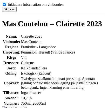
Inkludera information om vinbonden
Skriv ut
Mas Coutelou – Clairette 2023
Namn:
Clairette 2023
Vinbonde:
Mas Coutelou
Region:
Frankrike - Languedoc
Ursprung:
Puimisson, Hérault (Vin de France)
Färg:
Vitt
Druvsort:
Clairette
Jord:
Kalkblandad lera
Odling:
Ekologisk (Ecocert)
Två dygns skalkontakt innan pressning. Spontan
Uppväxt:
jäsning och tio månaders lagring på jästfällningen i
betongtank. Ingen klarning eller filtrering.
Tillsatser:
Inga tillsatser
Alkohol:
10,7 %
Volymer:
750ml, 20000ml