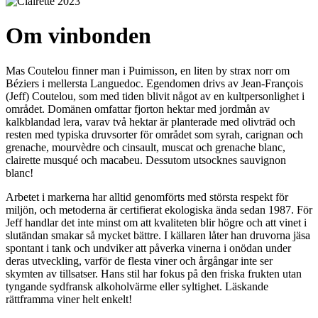
Om vinbonden
Mas Coutelou finner man i Puimisson, en liten by strax norr om
Béziers i mellersta Languedoc. Egendomen drivs av Jean-François
(Jeff) Coutelou, som med tiden blivit något av en kultpersonlighet i
området. Domänen omfattar fjorton hektar med jordmån av
kalkblandad lera, varav två hektar är planterade med olivträd och
resten med typiska druvsorter för området som syrah, carignan och
grenache, mourvèdre och cinsault, muscat och grenache blanc,
clairette musqué och macabeu. Dessutom utsocknes sauvignon
blanc!
Arbetet i markerna har alltid genomförts med största respekt för
miljön, och metoderna är certifierat ekologiska ända sedan 1987. För
Jeff handlar det inte minst om att kvaliteten blir högre och att vinet i
slutändan smakar så mycket bättre. I källaren låter han druvorna jäsa
spontant i tank och undviker att påverka vinerna i onödan under
deras utveckling, varför de flesta viner och årgångar inte ser
skymten av tillsatser. Hans stil har fokus på den friska frukten utan
tyngande sydfransk alkoholvärme eller syltighet. Läskande
rättframma viner helt enkelt!