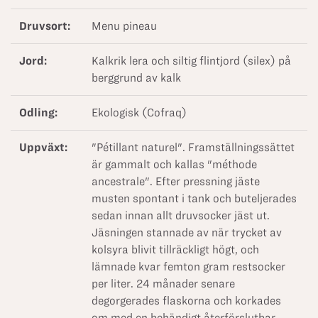
Druvsort:
Menu pineau
Jord:
Kalkrik lera och siltig flintjord (silex) på
berggrund av kalk
Odling:
Ekologisk (Cofraq)
Uppväxt:
"Pétillant naturel". Framställningssättet
är gammalt och kallas "méthode
ancestrale". Efter pressning jäste
musten spontant i tank och buteljerades
sedan innan allt druvsocker jäst ut.
Jäsningen stannade av när trycket av
kolsyra blivit tillräckligt högt, och
lämnade kvar femton gram restsocker
per liter. 24 månader senare
degorgerades flaskorna och korkades
om med en behändigt återförslutbar