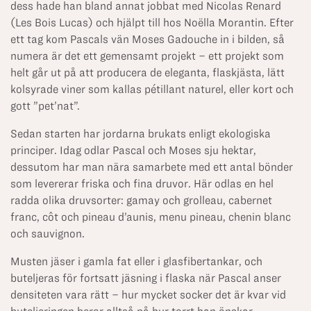
dess hade han bland annat jobbat med Nicolas Renard
(Les Bois Lucas) och hjälpt till hos Noëlla Morantin. Efter
ett tag kom Pascals vän Moses Gadouche in i bilden, så
numera är det ett gemensamt projekt – ett projekt som
helt går ut på att producera de eleganta, flaskjästa, lätt
kolsyrade viner som kallas pétillant naturel, eller kort och
gott ”pet’nat”.
Sedan starten har jordarna brukats enligt ekologiska
principer. Idag odlar Pascal och Moses sju hektar,
dessutom har man nära samarbete med ett antal bönder
som levererar friska och fina druvor. Här odlas en hel
radda olika druvsorter: gamay och grolleau, cabernet
franc, côt och pineau d’aunis, menu pineau, chenin blanc
och sauvignon.
Musten jäser i gamla fat eller i glasfibertankar, och
buteljeras för fortsatt jäsning i flaska när Pascal anser
densiteten vara rätt – hur mycket socker det är kvar vid