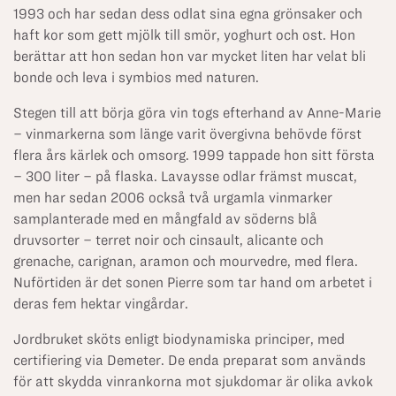
1993 och har sedan dess odlat sina egna grönsaker och
haft kor som gett mjölk till smör, yoghurt och ost. Hon
berättar att hon sedan hon var mycket liten har velat bli
bonde och leva i symbios med naturen.
Stegen till att börja göra vin togs efterhand av Anne-Marie
– vinmarkerna som länge varit övergivna behövde först
flera års kärlek och omsorg. 1999 tappade hon sitt första
– 300 liter – på flaska. Lavaysse odlar främst muscat,
men har sedan 2006 också två urgamla vinmarker
samplanterade med en mångfald av söderns blå
druvsorter – terret noir och cinsault, alicante och
grenache, carignan, aramon och mourvedre, med flera.
Nuförtiden är det sonen Pierre som tar hand om arbetet i
deras fem hektar vingårdar.
Jordbruket sköts enligt biodynamiska principer, med
certifiering via Demeter. De enda preparat som används
för att skydda vinrankorna mot sjukdomar är olika avkok