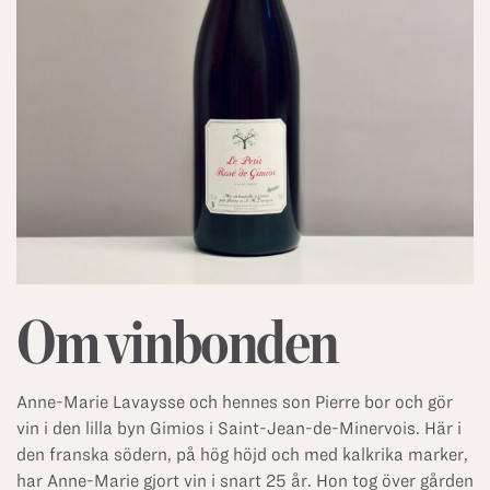
Om vinbonden
Anne-Marie Lavaysse och hennes son Pierre bor och gör
vin i den lilla byn Gimios i Saint-Jean-de-Minervois. Här i
den franska södern, på hög höjd och med kalkrika marker,
har Anne-Marie gjort vin i snart 25 år. Hon tog över gården