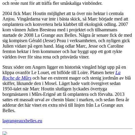
och reste runt för att träffa fler småskaliga vinbönder.
2004 fick Marc Houtin möjlighet att ta över nio hektar i centrala
Anjou. Vingårdarna var inte i bästa skick, så Marc började med att
omplantera och konvertera hela klabbet till ekologisk odling. 2007
kom vännen Julien Bresteau med i projektet och tillsammans
startade de 2008 La Grange aux Belles. Några år senare fick de med
sig kompisen Gérald (Jesse) Peau i verksamheten, och nyligen gick
Julien vidare på egen hand. Idag odlar Marc, Jesse och Caroline
femton hektar i fem kommuner och har byggt upp ett gott rykte
världen över för sina rena och prisvärda viner.
Strax söder om Angers ligger en historisk vingård högt upp på en
klippa ovanför Le Louet, ett biflöde till Loire. Platsen heter
La
Roche de Mûrs
och har en extremt mager och stenig jordmån av blå
skiffer, liknande den i Mosel. Läget hade varit övergivet sedan
1950-talet när Marc Houtin slutligen lyckades övertyga
borgmästaren i Mûrs-Erigné att få omplantera och förvalta. 2013
sattes ett massalt urval av chenin blanc i marken, och sedan flera år
adderar det här vinet en extra nivå till linjen från La Grange aux
Belles.
lagrangeauxbelles.eu