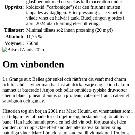
glasfibertank med en veckas kall maceration under
Uppväxt:
koldioxid ("carbonique") där den frirunna musten
tappades av dagligen. Efter pressning jäste vinet ut
vilade vinet ett halvår i tank. Buteljeringen gjordes i
april 2024 utan klarning eller filtrering.
Tillsatser:
Minimal tillsats so2 innan pressning (20 mg/l)
Alkohol:
11,75 %
Volymer:
750ml
Om vinbonden
La Grange aux Belles gör enkel och rättfram druvsaft med charm
och fräschör – viner man har lust att dricka varje dag. Trion bakom
namnet är baserade i Anjou och odlar områdets typiska druvsorter
chenin blanc, pineau d’aunis och grolleau, cabernet franc, cabernet
sauvignon och gamay.
Historien tog sin början 2001 när Marc Houtin, en vinentusiast som i
sitt tidigare liv jobbade för ett oljeföretag, bestämde sig för att byta
bana. Han hade hunnit prova en hel del vin och förtjusat sig i den
världen, och upptäckte efterhand den alternativa kulturen kring
naturliga viner. Marc började snart studera till vinmakare i Toulouse