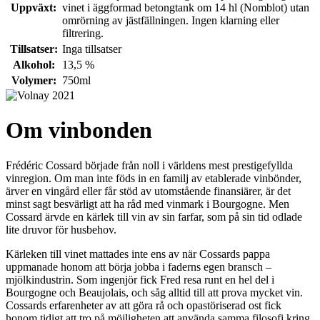
Uppväxt:
vinet i äggformad betongtank om 14 hl (Nomblot) utan
omrörning av jästfällningen. Ingen klarning eller
filtrering.
Tillsatser:
Inga tillsatser
Alkohol:
13,5 %
Volymer:
750ml
Om vinbonden
Frédéric Cossard började från noll i världens mest prestigefyllda
vinregion. Om man inte föds in en familj av etablerade vinbönder,
ärver en vingård eller får stöd av utomstående finansiärer, är det
minst sagt besvärligt att ha råd med vinmark i Bourgogne. Men
Cossard ärvde en kärlek till vin av sin farfar, som på sin tid odlade
lite druvor för husbehov.
Kärleken till vinet mattades inte ens av när Cossards pappa
uppmanade honom att börja jobba i faderns egen bransch –
mjölkindustrin. Som ingenjör fick Fred resa runt en hel del i
Bourgogne och Beaujolais, och såg alltid till att prova mycket vin.
Cossards erfarenheter av att göra rå och opastöriserad ost fick
honom tidigt att tro på möjligheten att använda samma filosofi kring