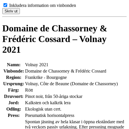
Inkludera information om vinbonden
Skriv ut
Domaine de Chassorney &
Frédéric Cossard – Volnay
2021
Namn:
Volnay 2021
Vinbonde:
Domaine de Chassorney & Frédéric Cossard
Region:
Frankrike - Bourgogne
Ursprung:
Volnay, Côte de Beaune (Domaine de Chassorney)
Färg:
Rött
Druvsort:
Pinot noir, från 50-åriga stockar
Jord:
Kalksten och kalkrik lera
Odling:
Ekologisk utan cert.
Press:
Pneumatisk horisontalpress
Spontan jäsning av hela klasar i öppna ekståndare med
två veckors passiv urlakning. Efter pressning mognade