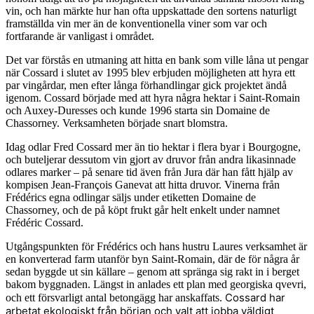
vin, och han märkte hur han ofta uppskattade den sortens naturligt
framställda vin mer än de konventionella viner som var och
fortfarande är vanligast i området.
Det var förstås en utmaning att hitta en bank som ville låna ut pengar
när Cossard i slutet av 1995 blev erbjuden möjligheten att hyra ett
par vingårdar, men efter långa förhandlingar gick projektet ändå
igenom. Cossard började med att hyra några hektar i Saint-Romain
och Auxey-Duresses och kunde 1996 starta sin Domaine de
Chassorney. Verksamheten började snart blomstra.
Idag odlar Fred Cossard mer än tio hektar i flera byar i Bourgogne,
och buteljerar dessutom vin gjort av druvor från andra likasinnade
odlares marker – på senare tid även från Jura där han fått hjälp av
kompisen Jean-François Ganevat att hitta druvor. Vinerna från
Frédérics egna odlingar säljs under etiketten Domaine de
Chassorney, och de på köpt frukt går helt enkelt under namnet
Frédéric Cossard.
Utgångspunkten för Frédérics och hans hustru Laures verksamhet är
en konverterad farm utanför byn Saint-Romain, där de för några år
sedan byggde ut sin källare – genom att spränga sig rakt in i berget
bakom byggnaden. Längst in anlades ett plan med georgiska qvevri,
Cossard har
och ett försvarligt antal betongägg har anskaffats.
arbetat ekologiskt från början och valt att jobba väldigt