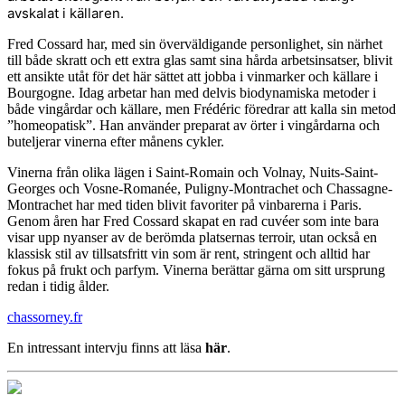
avskalat i källaren.
Fred Cossard har, med sin överväldigande personlighet, sin närhet
till både skratt och ett extra glas samt sina hårda arbetsinsatser, blivit
ett ansikte utåt för det här sättet att jobba i vinmarker och källare i
Bourgogne. Idag arbetar han med delvis biodynamiska metoder i
både vingårdar och källare, men Frédéric föredrar att kalla sin metod
”homeopatisk”. Han använder preparat av örter i vingårdarna och
buteljerar vinerna efter månens cykler.
Vinerna från olika lägen i Saint-Romain och Volnay, Nuits-Saint-
Georges och Vosne-Romanée, Puligny-Montrachet och Chassagne-
Montrachet har med tiden blivit favoriter på vinbarerna i Paris.
Genom åren har Fred Cossard skapat en rad cuvéer som inte bara
visar upp nyanser av de berömda platsernas terroir, utan också en
klassisk stil av tillsatsfritt vin som är rent, stringent och alltid har
fokus på frukt och parfym. Vinerna berättar gärna om sitt ursprung
redan i tidig ålder.
chassorney.fr
En intressant intervju finns att läsa
här
.