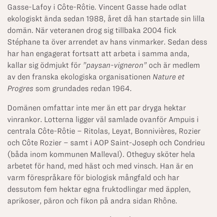
Gasse-Lafoy i Côte-Rôtie. Vincent Gasse hade odlat
ekologiskt ända sedan 1988, året då han startade sin lilla
domän. När veteranen drog sig tillbaka 2004 fick
Stéphane ta över arrendet av hans vinmarker. Sedan dess
har han engagerat fortsatt att arbeta i samma anda,
kallar sig ödmjukt för
”paysan-vigneron”
och är medlem
av den franska ekologiska organisationen
Nature et
Progres
som grundades redan 1964.
Domänen omfattar inte mer än ett par dryga hektar
vinrankor. Lotterna ligger väl samlade ovanför Ampuis i
centrala Côte-Rôtie – Ritolas, Leyat, Bonnivières, Rozier
och Côte Rozier – samt i AOP Saint-Joseph och Condrieu
(båda inom kommunen Malleval). Otheguy sköter hela
arbetet för hand, med häst och med vinsch. Han är en
varm förespråkare för biologisk mångfald och har
dessutom fem hektar egna fruktodlingar med äpplen,
aprikoser, päron och fikon på andra sidan Rhône.