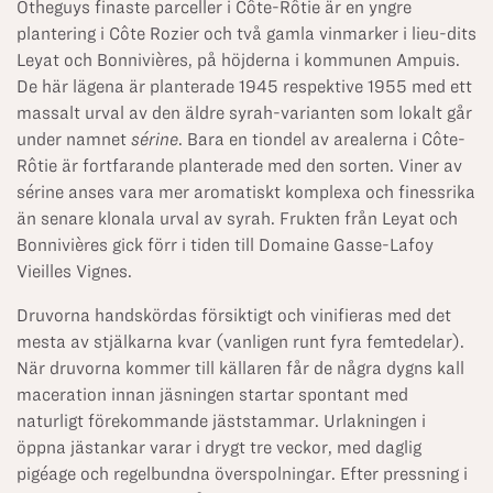
Otheguys finaste parceller i Côte-Rôtie är en yngre
plantering i Côte Rozier och två gamla vinmarker i lieu-dits
Leyat och Bonnivières, på höjderna i kommunen Ampuis.
De här lägena är planterade 1945 respektive 1955 med ett
massalt urval av den äldre syrah-varianten som lokalt går
under namnet
sérine
. Bara en tiondel av arealerna i Côte-
Rôtie är fortfarande planterade med den sorten. Viner av
sérine anses vara mer aromatiskt komplexa och finessrika
än senare klonala urval av syrah. Frukten från Leyat och
Bonnivières gick förr i tiden till Domaine Gasse-Lafoy
Vieilles Vignes.
Druvorna handskördas försiktigt och vinifieras med det
mesta av stjälkarna kvar (vanligen runt fyra femtedelar).
När druvorna kommer till källaren får de några dygns kall
maceration innan jäsningen startar spontant med
naturligt förekommande jäststammar. Urlakningen i
öppna jästankar varar i drygt tre veckor, med daglig
pigéage och regelbundna överspolningar. Efter pressning i