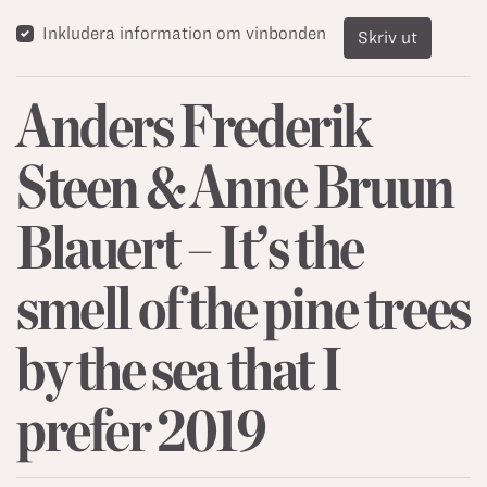
Inkludera information om vinbonden
Skriv ut
Anders Frederik
Steen & Anne Bruun
Blauert – It’s the
smell of the pine trees
by the sea that I
prefer 2019