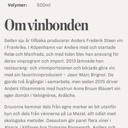
Volymer:
500ml
Om vinbonden
Sedan sju år tillbaka producerar Anders Frederik Steen vin
i Frankrike. I Köpenhamn var Anders med och startade
Relæ och Manfreds, och med tiden blev han ansvarig för
deras vinprogram och import. 2013 lämnade han
restaurang- och vinimportscenen och började göra vin
med sin favoritvinproducent – Jean-Marc Brignot. De
gjorde två årgångar i samarbete, men sedan 2015 driver
Anders tillsammans med hustrun Anne Bruun Blauert sin
egen domän i Valvignères, Ardèche.
Druvorna kommer dels från egna marker en bit utanför
byn och dels från vännerna på Le Mazel, allt odlat med
ekologiska metoder. Dessutom gör paret flera viner i
Alsace, i källaren hos Domaine Bannwarth. Anders och