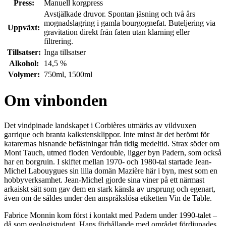
Press:
Manuell korgpress
Avstjälkade druvor. Spontan jäsning och två års
mognadslagring i gamla bourgognefat. Buteljering via
Uppväxt:
gravitation direkt från faten utan klarning eller
filtrering.
Tillsatser:
Inga tillsatser
Alkohol:
14,5 %
Volymer:
750ml, 1500ml
Om vinbonden
Det vindpinade landskapet i Corbières utmärks av vildvuxen
garrique och branta kalkstensklippor. Inte minst är det berömt för
katarernas hisnande befästningar från tidig medeltid. Strax söder om
Mont Tauch, utmed floden Verdouble, ligger byn Padern, som också
har en borgruin. I skiftet mellan 1970- och 1980-tal startade Jean-
Michel Labouygues sin lilla domän Mazière här i byn, mest som en
hobbyverksamhet. Jean-Michel gjorde sina viner på ett närmast
arkaiskt sätt som gav dem en stark känsla av ursprung och egenart,
även om de såldes under den anspråkslösa etiketten Vin de Table.
Fabrice Monnin kom först i kontakt med Padern under 1990-talet –
då som geologistudent. Hans förhållande med området fördjupades