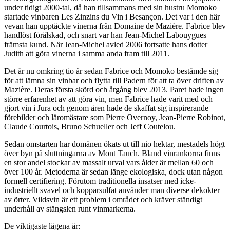
under tidigt 2000-tal, då han tillsammans med sin hustru Momoko
startade vinbaren Les Zinzins du Vin i Besançon. Det var i den här
vevan han upptäckte vinerna från Domaine de Mazière. Fabrice blev
handlöst förälskad, och snart var han Jean-Michel Labouygues
främsta kund. När Jean-Michel avled 2006 fortsatte hans dotter
Judith att göra vinerna i samma anda fram till 2011.
Det är nu omkring tio år sedan Fabrice och Momoko bestämde sig
för att lämna sin vinbar och flytta till Padern för att ta över driften av
Mazière. Deras första skörd och årgång blev 2013. Paret hade ingen
större erfarenhet av att göra vin, men Fabrice hade varit med och
gjort vin i Jura och genom åren hade de skaffat sig inspirerande
förebilder och läromästare som Pierre Overnoy, Jean-Pierre Robinot,
Claude Courtois, Bruno Schueller och Jeff Coutelou.
Sedan omstarten har domänen ökats ut till nio hektar, mestadels högt
över byn på sluttningarna av Mont Tauch. Bland vinrankorna finns
en stor andel stockar av massalt urval vars ålder är mellan 60 och
över 100 år. Metoderna är sedan länge ekologiska, dock utan någon
formell certifiering. Förutom traditionella insatser med icke-
industriellt svavel och kopparsulfat använder man diverse dekokter
av örter. Vildsvin är ett problem i området och kräver ständigt
underhåll av stängslen runt vinmarkerna.
De viktigaste lägena är: