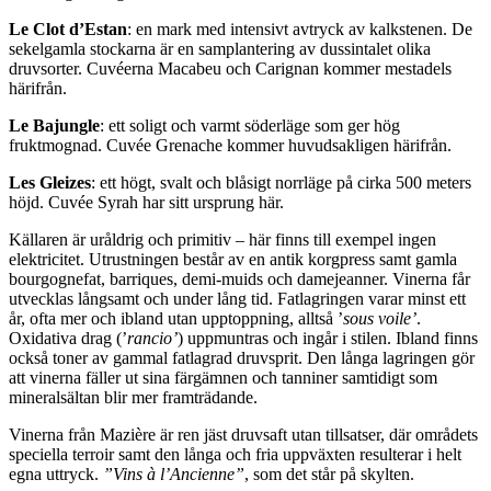
Le Clot d’Estan
: en mark med intensivt avtryck av kalkstenen. De
sekelgamla stockarna är en samplantering av dussintalet olika
druvsorter. Cuvéerna Macabeu och Carignan kommer mestadels
härifrån.
Le Bajungle
: ett soligt och varmt söderläge som ger hög
fruktmognad. Cuvée Grenache kommer huvudsakligen härifrån.
Les Gleizes
: ett högt, svalt och blåsigt norrläge på cirka 500 meters
höjd. Cuvée Syrah har sitt ursprung här.
Källaren är uråldrig och primitiv – här finns till exempel ingen
elektricitet. Utrustningen består av en antik korgpress samt gamla
bourgognefat, barriques, demi-muids och damejeanner. Vinerna får
utvecklas långsamt och under lång tid. Fatlagringen varar minst ett
år, ofta mer och ibland utan upptoppning, alltså ’
sous voile’
.
Oxidativa drag (’
rancio’
) uppmuntras och ingår i stilen. Ibland finns
också toner av gammal fatlagrad druvsprit. Den långa lagringen gör
att vinerna fäller ut sina färgämnen och tanniner samtidigt som
mineralsältan blir mer framträdande.
Vinerna från Mazière är ren jäst druvsaft utan tillsatser, där områdets
speciella terroir samt den långa och fria uppväxten resulterar i helt
egna uttryck.
”Vins à l’Ancienne”
, som det står på skylten.