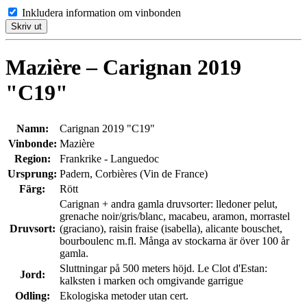
Inkludera information om vinbonden
Skriv ut
Mazière – Carignan 2019
"C19"
Namn:
Carignan 2019 "C19"
Vinbonde:
Mazière
Region:
Frankrike - Languedoc
Ursprung:
Padern, Corbières (Vin de France)
Färg:
Rött
Carignan + andra gamla druvsorter: lledoner pelut,
grenache noir/gris/blanc, macabeu, aramon, morrastel
Druvsort:
(graciano), raisin fraise (isabella), alicante bouschet,
bourboulenc m.fl. Många av stockarna är över 100 år
gamla.
Sluttningar på 500 meters höjd. Le Clot d'Estan:
Jord:
kalksten i marken och omgivande garrigue
Odling:
Ekologiska metoder utan cert.